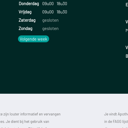
Donderdag
09u00
18u30
E
Vrijdag
09u00
18u30
Zaterdag
gesloten
V
Zondag
gesloten
M
Volgende week
V
B
 zijn louter informatief en vervangen
Je vindt Apot
s. Je dient bij het gebruik van
in de FAGG lij