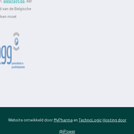
jn.
www.fagg.be
, dat
id van de Belgische
heken moet
Website ontwikkeld door
MyPharma
en
TechnoLogic
Hosting door
@iPower