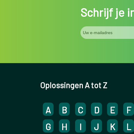
Schrijf je 
Oplossingen A tot Z
A
B
C
D
E
F
G
H
I
J
K
L