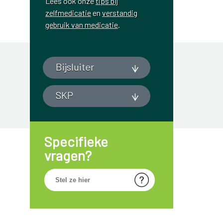
Lees ook onze
tips bij
zelfmedicatie
en
verstandig
gebruik van medicatie
.
Bijsluiter
SKP
Specifieke
vragen?