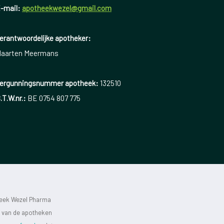
-mail:
apotheekwezel@gmail.com
erantwoordelijke apotheker:
aarten Meermans
ergunningsnummer apotheek:
132510
.T.W.nr.:
BE 0754 807 775
heek Wezel Pharma
st van de apotheken