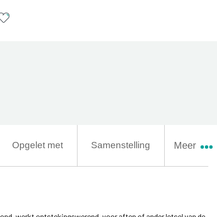
Opgelet met
Samenstelling
Meer
mond, werkt ontstekingswerend, voor aften of ander letsel van de