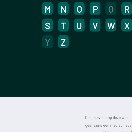
M
N
O
P
Q
R
S
T
U
V
W
X
Y
Z
De gegevens op deze website
geenszins een medisch advie