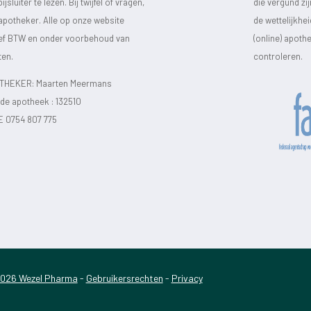
luiter te lezen. Bij twijfel of vragen,
die vergund zi
 apotheker. Alle op onze website
de wettelijkhe
sief BTW en onder voorbehoud van
(online) apot
ten.
controleren.
HEKER: Maarten Meermans
e apotheek :
132510
E 0754 807 775
026 Wezel Pharma
-
Gebruikersrechten
-
Privacy