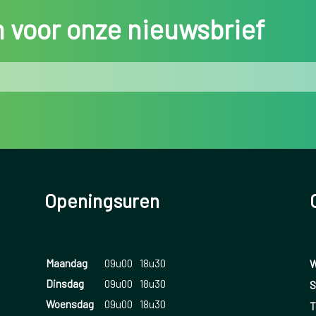
in voor onze nieuwsbrief
Openingsuren
Maandag
09u00
18u30
W
Dinsdag
09u00
18u30
S
Woensdag
09u00
18u30
T