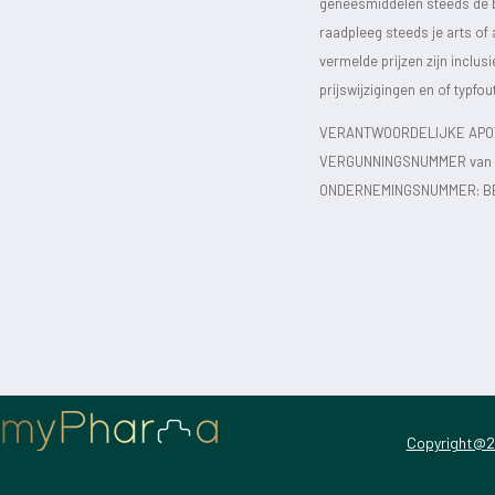
geneesmiddelen steeds de bijs
raadpleeg steeds je arts of
vermelde prijzen zijn inclu
prijswijzigingen en of typfou
VERANTWOORDELIJKE APOT
VERGUNNINGSNUMMER van d
ONDERNEMINGSNUMMER:
B
Copyright@2