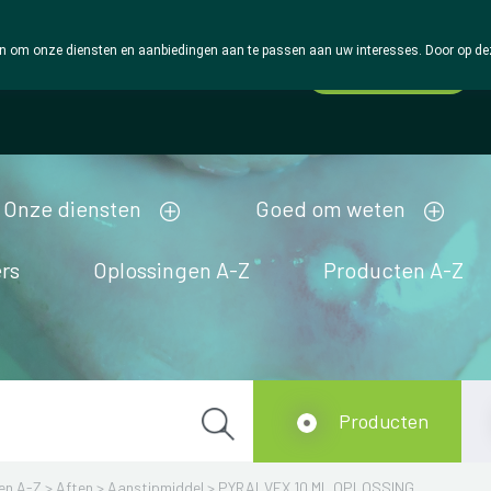
 om onze diensten en aanbiedingen aan te passen aan uw interesses. Door op deze w
Wachtdienst
Vandaag
gesloten
Onze diensten
Goed om weten
rs
Oplossingen A-Z
Producten A-Z
Producten
en A-Z
>
Aften
>
Aanstipmiddel
>
PYRALVEX 10 ML OPLOSSING