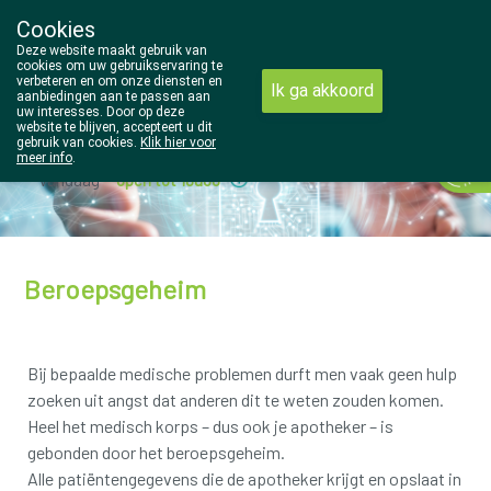
Cookies
Wezel Pharma
Deze website maakt gebruik van
014/810298
cookies om uw gebruikservaring te
verbeteren en om onze diensten en
Ik ga akkoord
aanbiedingen aan te passen aan
uw interesses. Door op deze
website te blijven, accepteert u dit
gebruik van cookies.
Klik hier voor
meer info
.
Vandaag
open tot 18u30
Beroepsgeheim
Bij bepaalde medische problemen durft men vaak geen hulp
zoeken uit angst dat anderen dit te weten zouden komen.
Heel het medisch korps – dus ook je apotheker – is
gebonden door het beroepsgeheim.
Alle patiëntengegevens die de apotheker krijgt en opslaat in