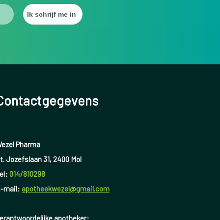
Contactgegevens
ezel Pharma
t. Jozefslaan 31, 2400 Mol
el:
014/810298
-mail:
apotheekwezel@gmail.com
erantwoordelijke apotheker: