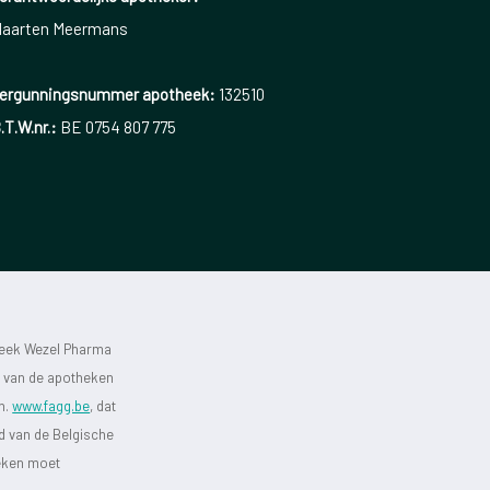
aarten Meermans
ergunningsnummer apotheek:
132510
.T.W.nr.:
BE 0754 807 775
heek Wezel Pharma
st van de apotheken
jn.
www.fagg.be
, dat
id van de Belgische
heken moet