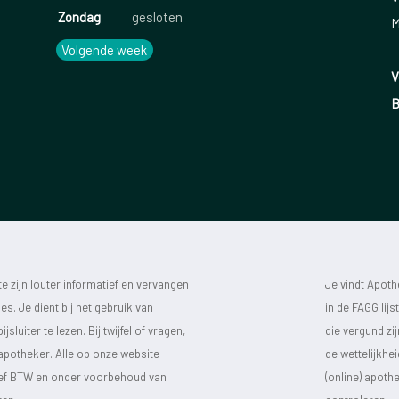
Zondag
gesloten
M
Volgende week
V
B
 zijn louter informatief en vervangen
Je vindt Apot
s. Je dient bij het gebruik van
in de FAGG lij
luiter te lezen. Bij twijfel of vragen,
die vergund zi
 apotheker. Alle op onze website
de wettelijkhe
sief BTW en onder voorbehoud van
(online) apot