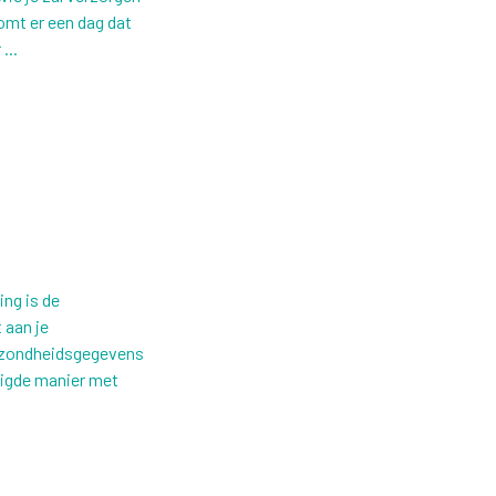
komt er een dag dat
...
ng is de
 aan je
gezondheidsgegevens
ligde manier met