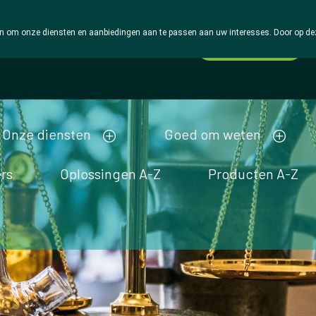
 om onze diensten en aanbiedingen aan te passen aan uw interesses. Door op deze w
Wachtdienst
Vandaag
gesloten
Onze diensten
Goed om weten
rs
Oplossingen A-Z
Producten A-Z