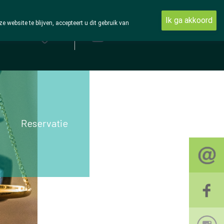
Ik ga akkoord
ebsite te blijven, accepteert u dit gebruik van
Aanmelden
Reservatie