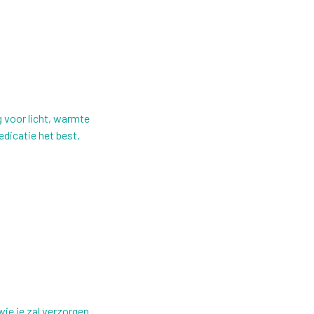
 voor licht, warmte
edicatie het best.
 wie je zal verzorgen