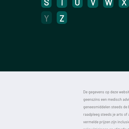
S
T
U
V
W
X
Y
Z
De gegevens op deze website
geenszins een medisch advie
geneesmiddelen steeds de bijs
raadpleeg steeds je arts of
vermelde prijzen zijn inclu