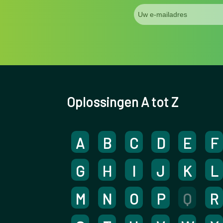
Oplossingen A tot Z
A
B
C
D
E
F
G
H
I
J
K
L
M
N
O
P
Q
R