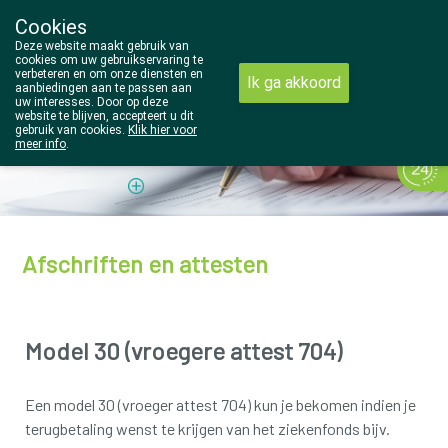
Cookies
Wezel Pharma
Deze website maakt gebruik van
014/810298
cookies om uw gebruikservaring te
verbeteren en om onze diensten en
Ik ga akkoord
aanbiedingen aan te passen aan
uw interesses. Door op deze
website te blijven, accepteert u dit
gebruik van cookies.
Klik hier voor
meer info
.
Vandaag
Nu
gesloten
Afschriften en attesten
Model 30 (vroegere attest 704)
Een model 30 (vroeger attest 704) kun je bekomen indien je
terugbetaling wenst te krijgen van het ziekenfonds bijv.