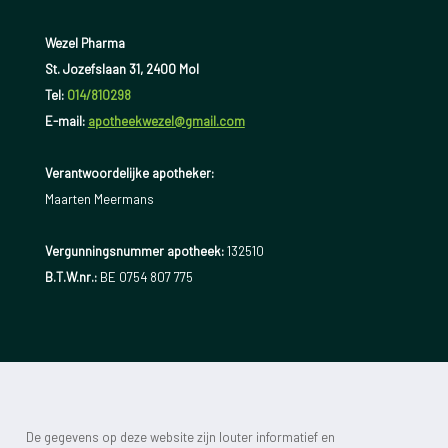
Wezel Pharma
St. Jozefslaan 31, 2400 Mol
Tel:
014/810298
E-mail:
apotheekwezel@gmail.com
Verantwoordelijke apotheker:
Maarten Meermans
Vergunningsnummer apotheek:
132510
B.T.W.nr.:
BE 0754 807 775
De gegevens op deze website zijn louter informatief en