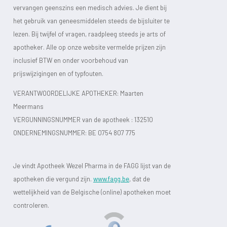
vervangen geenszins een medisch advies. Je dient bij
het gebruik van geneesmiddelen steeds de bijsluiter te
lezen. Bij twijfel of vragen, raadpleeg steeds je arts of
apotheker. Alle op onze website vermelde prijzen zijn
inclusief BTW en onder voorbehoud van
prijswijzigingen en of typfouten.
VERANTWOORDELIJKE APOTHEKER: Maarten
Meermans
VERGUNNINGSNUMMER van de apotheek :
132510
ONDERNEMINGSNUMMER:
BE 0754 807 775
Je vindt Apotheek Wezel Pharma in de FAGG lijst van de
apotheken die vergund zijn.
www.fagg.be
, dat de
wettelijkheid van de Belgische (online) apotheken moet
controleren.