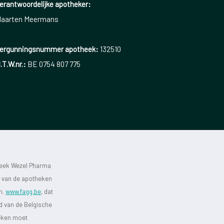
erantwoordelijke apotheker:
aarten Meermans
ergunningsnummer apotheek:
132510
.T.W.nr.:
BE 0754 807 775
heek Wezel Pharma
st van de apotheken
jn.
www.fagg.be
, dat
id van de Belgische
heken moet