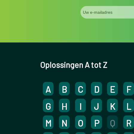
Oplossingen A tot Z
A
B
C
D
E
F
G
H
I
J
K
L
M
N
O
P
Q
R