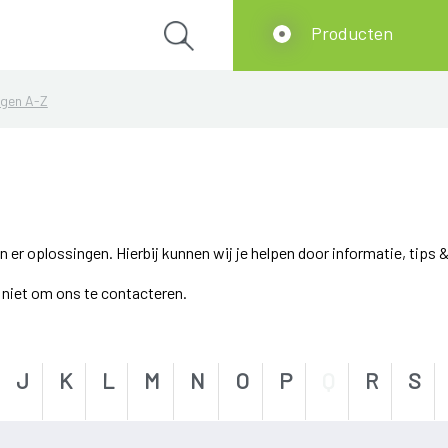
Producten
ngen A-Z
r oplossingen. Hierbij kunnen wij je helpen door informatie, tips &
el niet om ons te contacteren.
J
K
L
M
N
O
P
Q
R
S