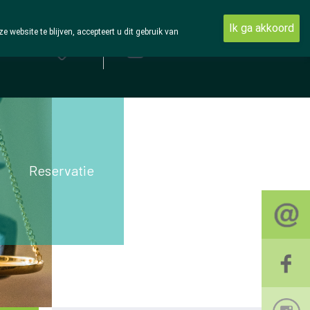
Ik ga akkoord
ebsite te blijven, accepteert u dit gebruik van
Aanmelden
Reservatie