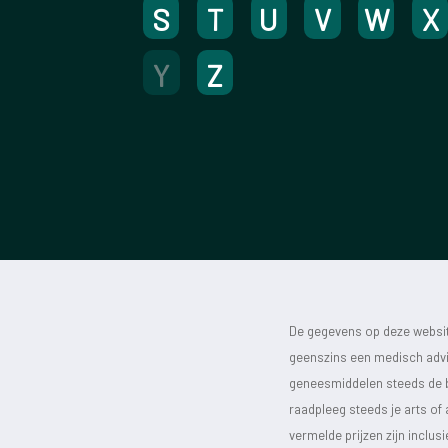
S
T
U
V
W
X
Y
Z
De gegevens op deze website
geenszins een medisch advie
geneesmiddelen steeds de bijs
raadpleeg steeds je arts of
vermelde prijzen zijn inclu