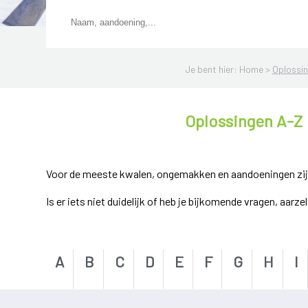
Je bent hier: Home >
Oplossi
Oplossingen A-Z
Voor de meeste kwalen, ongemakken en aandoeningen zijn e
Is er iets niet duidelijk of heb je bijkomende vragen, aarz
A
B
C
D
E
F
G
H
I