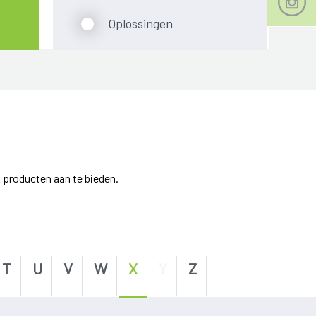
Oplossingen
 producten aan te bieden.
T
U
V
W
X
Y
Z