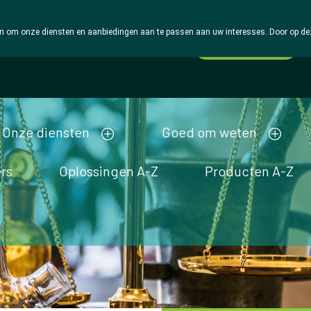
 om onze diensten en aanbiedingen aan te passen aan uw interesses. Door op deze w
Wachtdienst
Vandaag
Nu
gesloten
Onze diensten
Goed om weten
rs
Oplossingen A-Z
Producten A-Z