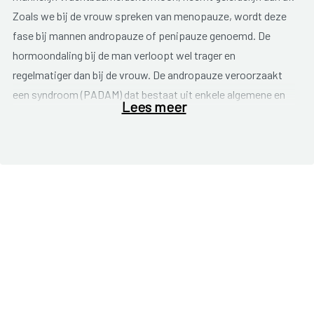
Zoals we bij de vrouw spreken van menopauze, wordt deze
fase bij mannen andropauze of penipauze genoemd. De
hormoondaling bij de man verloopt wel trager en
regelmatiger dan bij de vrouw. De andropauze veroorzaakt
een syndroom (PADAM) dat bestaat uit enkele algemene en
Lees meer
meer specifieke klachten en verschijnselen. PADAM komt
vooral voor bij mannen tussen de 50 en 70.
Algemene klachten:
Verminderde vitaliteit en spierkracht;
Moodswings;
Vermoeidheid, lusteloosheid;
Slaapstoornissen;