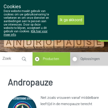
Cookies
Wezel Pharma
Deze website maakt gebruik van
014/810298
cookies om uw gebruikservaring te
verbeteren en om onze diensten en
Ik ga akkoord
aanbiedingen aan te passen aan
uw interesses. Door op deze
website te blijven, accepteert u dit
gebruik van cookies.
Klik hier voor
meer info
.
Vandaag
open tot 18u30
Producten
Oplossingen
Andropauze
Net zoals vrouwen vanaf middelbare
leeftijd in de menopauze terecht