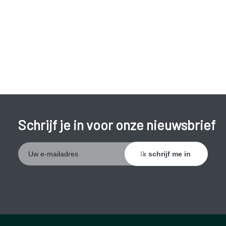
Verminderd concentratievermogen.
Specifieke klachten:
Gewichtstoename;
Prostaatproblemen;
Vruchtbaarheidsstoornissen;
Opvliegers;
Schrijf je in voor onze nieuwsbrief
Zwakke of kortdurende
erecties;
Verminderd libido.
Maar mag men spreken van een echte andropauze? Er is
immers geen sprake van het volledig wegvallen van de
productie van testosteron zoals gebeurt met de
oestrogenen bij de vrouw, kenmerkend voor de menopauze.