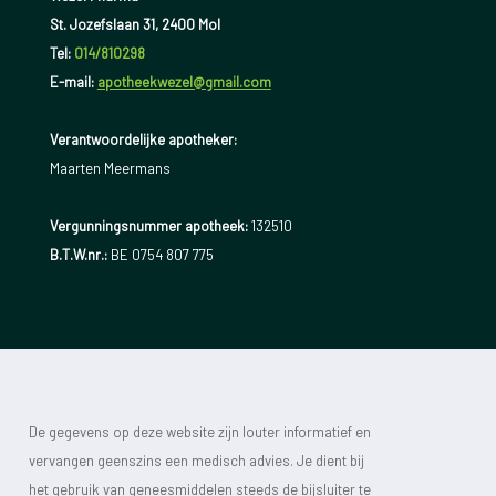
St. Jozefslaan 31, 2400 Mol
Tel:
014/810298
E-mail:
apotheekwezel@gmail.com
Verantwoordelijke apotheker:
Maarten Meermans
Vergunningsnummer apotheek:
132510
B.T.W.nr.:
BE 0754 807 775
De gegevens op deze website zijn louter informatief en
vervangen geenszins een medisch advies. Je dient bij
het gebruik van geneesmiddelen steeds de bijsluiter te