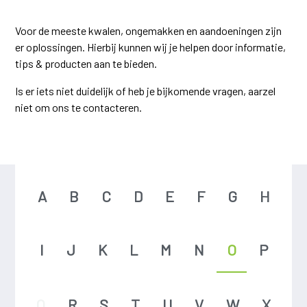
Voor de meeste kwalen, ongemakken en aandoeningen zijn
er oplossingen. Hierbij kunnen wij je helpen door informatie,
tips & producten aan te bieden.
Is er iets niet duidelijk of heb je bijkomende vragen, aarzel
niet om ons te contacteren.
A
B
C
D
E
F
G
H
I
J
K
L
M
N
O
P
Q
R
S
T
U
V
W
X