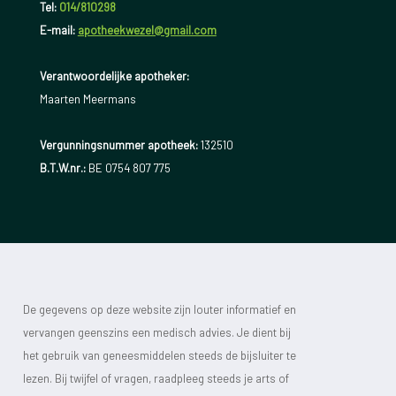
Tel:
014/810298
E-mail:
apotheekwezel@gmail.com
Verantwoordelijke apotheker:
Maarten Meermans
Vergunningsnummer apotheek:
132510
B.T.W.nr.:
BE 0754 807 775
De gegevens op deze website zijn louter informatief en
vervangen geenszins een medisch advies. Je dient bij
het gebruik van geneesmiddelen steeds de bijsluiter te
lezen. Bij twijfel of vragen, raadpleeg steeds je arts of