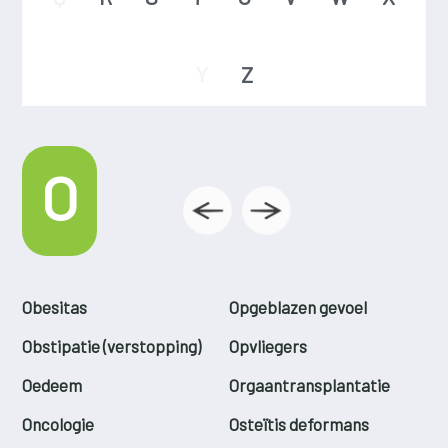
Y
Z
O
Obesitas
Opgeblazen gevoel
Obstipatie (verstopping)
Opvliegers
Oedeem
Orgaantransplantatie
Oncologie
Osteïtis deformans