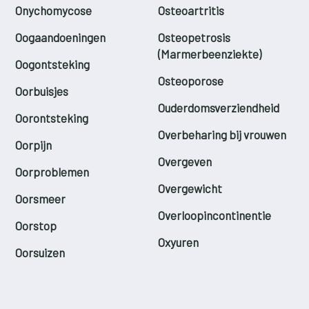
Onychomycose
Osteoartritis
Oogaandoeningen
Osteopetrosis
(Marmerbeenziekte)
Oogontsteking
Osteoporose
Oorbuisjes
Ouderdomsverziendheid
Oorontsteking
Overbeharing bij vrouwen
Oorpijn
Overgeven
Oorproblemen
Overgewicht
Oorsmeer
Overloopincontinentie
Oorstop
Oxyuren
Oorsuizen