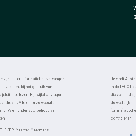
V
B
 zijn louter informatief en vervangen
Je vindt Apot
s. Je dient bij het gebruik van
in de FAGG lij
luiter te lezen. Bij twijfel of vragen,
die vergund zi
 apotheker. Alle op onze website
de wettelijkhe
sief BTW en onder voorbehoud van
(online) apot
ten.
controleren.
HEKER: Maarten Meermans