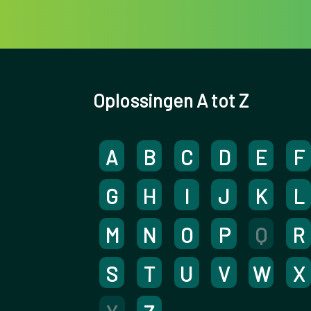
Oplossingen A tot Z
A
B
C
D
E
F
G
H
I
J
K
L
M
N
O
P
Q
R
S
T
U
V
W
X