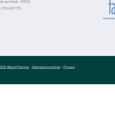
e apotheek :
132510
E 0754 807 775
026 Wezel Pharma
-
Gebruikersrechten
-
Privacy