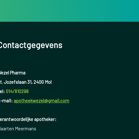
Contactgegevens
ezel Pharma
t. Jozefslaan 31, 2400 Mol
el:
014/810298
-mail:
apotheekwezel@gmail.com
erantwoordelijke apotheker:
aarten Meermans