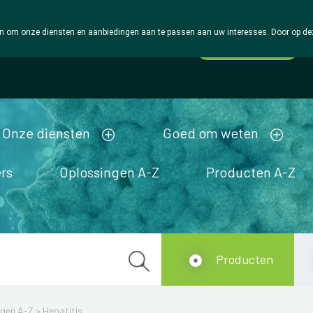
 om onze diensten en aanbiedingen aan te passen aan uw interesses. Door op deze w
Wachtdienst
Vandaag
Nu
gesloten
Onze diensten
Goed om weten
rs
Oplossingen A-Z
Producten A-Z
Producten
ngen A-Z
>
Hepatitis