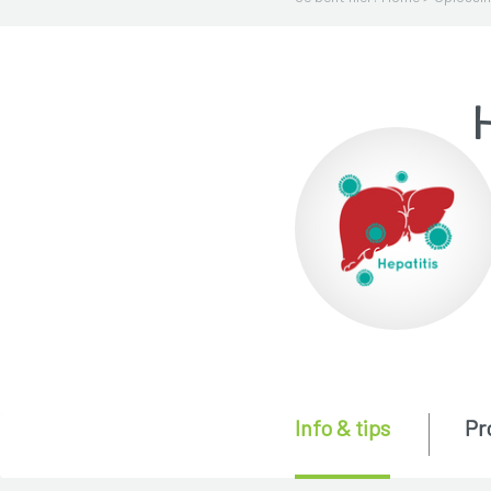
H
Info & tips
Pr