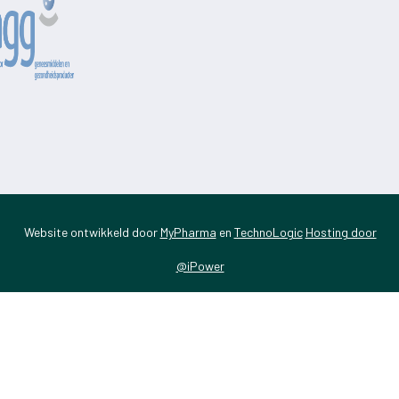
Website ontwikkeld door
MyPharma
en
TechnoLogic
Hosting door
@iPower