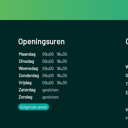
Openingsuren
Maandag
09u00
18u30
Dinsdag
09u00
18u30
W
Woensdag
09u00
18u30
S
Donderdag
09u00
18u30
Vrijdag
09u00
18u30
T
Zaterdag
gesloten
E
Zondag
gesloten
Volgende week
V
M