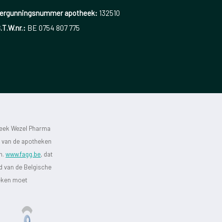
ergunningsnummer apotheek:
132510
.T.W.nr.:
BE 0754 807 775
heek Wezel Pharma
st van de apotheken
jn.
www.fagg.be
, dat
id van de Belgische
heken moet