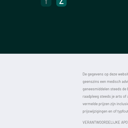
Y
Z
De gegevens op deze website
geenszins een medisch advie
geneesmiddelen steeds de bijs
raadpleeg steeds je arts of
vermelde prijzen zijn inclu
prijswijzigingen en of typfou
VERANTWOORDELIJKE APOT