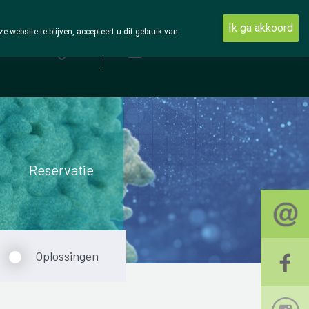
Ik ga akkoord
ebsite te blijven, accepteert u dit gebruik van
Aanmelden
Reservatie
Oplossingen