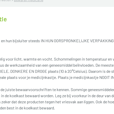
tie
n en hun bijsluiter steeds IN HUN OORSPRONKELIJKE VERPAKKING 
lig voor licht, warmte en vocht. Schommelingen in temperatuur en 
dus de werkzaamheid van een geneesmiddel beïnvloeden. De meest
ELE, DONKERE EN DROGE plaats (10 à 20°Celsius). Daarom is de sl
ideale plaats voor je medicijnkastje. Plaats je medicijnkastje NOO
m de juiste bewaarvoorschriften te kennen. Sommige geneesmiddelen 
 in de koelkast bewaard worden. Leg ze bij voorkeur in de deur van d
 zeker dat deze producten tegen het vriesvak aan liggen. Ook de hoe
den best in de koelkast bewaard.