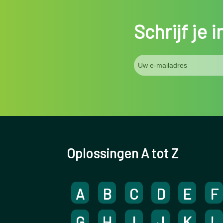
Schrijf je 
Oplossingen A tot Z
A
B
C
D
E
F
G
H
I
J
K
L