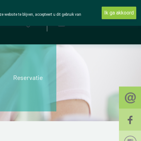
Ik ga akkoord
ebsite te blijven, accepteert u dit gebruik van
Aanmelden
Reservatie