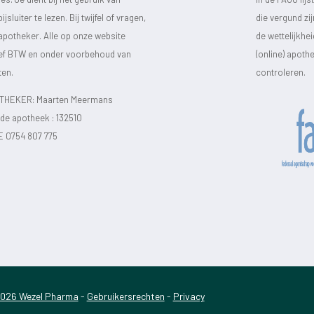
luiter te lezen. Bij twijfel of vragen,
die vergund zi
 apotheker. Alle op onze website
de wettelijkhe
sief BTW en onder voorbehoud van
(online) apot
ten.
controleren.
HEKER: Maarten Meermans
e apotheek :
132510
E 0754 807 775
026 Wezel Pharma
-
Gebruikersrechten
-
Privacy