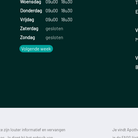
Woensdag
09u00
18u30
T
Donderdag
09u00
18u30
E
Vrijdag
09u00
18u30
Zaterdag
gesloten
V
Zondag
gesloten
M
Volgende week
V
B
 zijn louter informatief en vervangen
Je vindt Apot
s. Je dient bij het gebruik van
in de FAGG lij