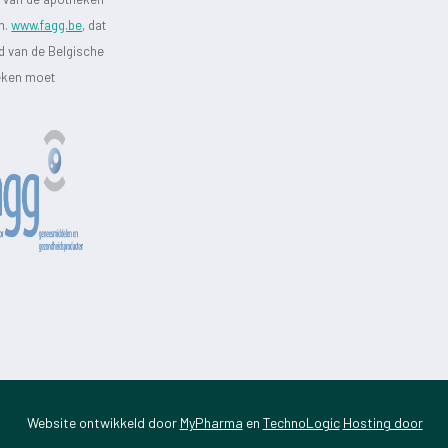
jn.
www.fagg.be
, dat
id van de Belgische
heken moet
Website ontwikkeld door
MyPharma
en
TechnoLogic
Hosting door