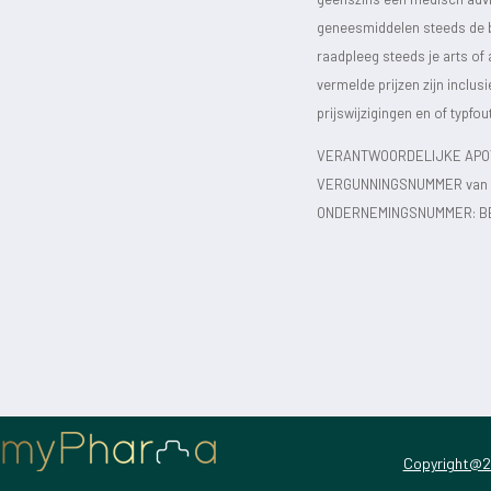
geneesmiddelen steeds de bijs
raadpleeg steeds je arts of
vermelde prijzen zijn inclu
prijswijzigingen en of typfou
VERANTWOORDELIJKE APOT
VERGUNNINGSNUMMER van d
ONDERNEMINGSNUMMER:
B
Copyright@2