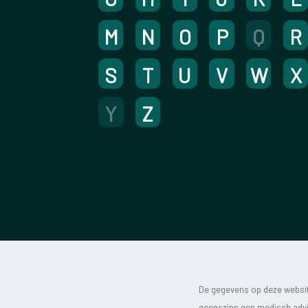
M
N
O
P
Q
R
S
T
U
V
W
X
Y
Z
De gegevens op deze website
geenszins een medisch advie