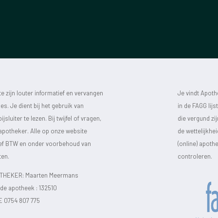
 zijn louter informatief en vervangen
Je vindt Apot
s. Je dient bij het gebruik van
in de FAGG lij
luiter te lezen. Bij twijfel of vragen,
die vergund zi
 apotheker. Alle op onze website
de wettelijkhe
sief BTW en onder voorbehoud van
(online) apot
ten.
controleren.
HEKER: Maarten Meermans
e apotheek :
132510
E 0754 807 775