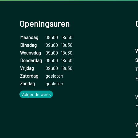
Openingsuren
Maandag
09u00
18u30
Dinsdag
09u00
18u30
W
Woensdag
09u00
18u30
S
Donderdag
09u00
18u30
Vrijdag
09u00
18u30
T
Zaterdag
gesloten
E
Zondag
gesloten
Volgende week
V
M
V
B