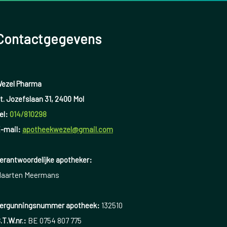
Contactgegevens
ezel Pharma
t. Jozefslaan 31, 2400 Mol
el:
014/810298
-mail:
apotheekwezel@gmail.com
erantwoordelijke apotheker:
aarten Meermans
ergunningsnummer apotheek:
132510
.T.W.nr.:
BE 0754 807 775