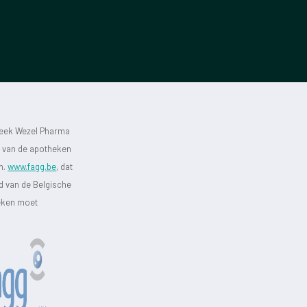
heek Wezel Pharma
st van de apotheken
jn.
www.fagg.be
, dat
id van de Belgische
heken moet