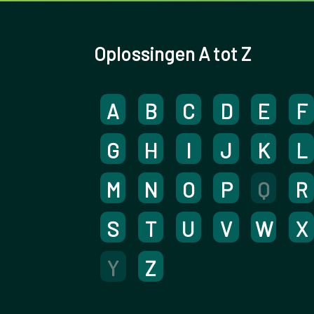
Oplossingen A tot Z
A
B
C
D
E
F
G
H
I
J
K
L
M
N
O
P
Q
R
S
T
U
V
W
X
Y
Z