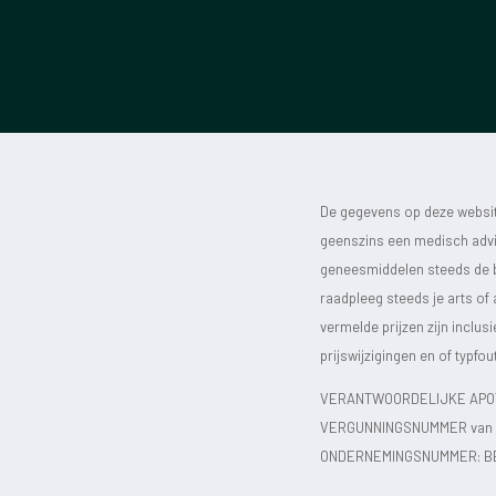
De gegevens op deze website
geenszins een medisch advie
geneesmiddelen steeds de bijs
raadpleeg steeds je arts of
vermelde prijzen zijn inclu
prijswijzigingen en of typfou
VERANTWOORDELIJKE APOT
VERGUNNINGSNUMMER van d
ONDERNEMINGSNUMMER:
B