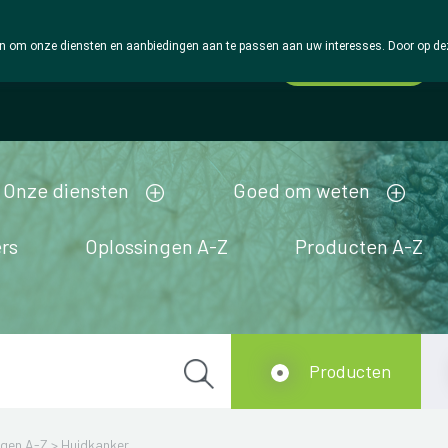
 om onze diensten en aanbiedingen aan te passen aan uw interesses. Door op deze w
Wachtdienst
Vandaag
Nu
gesloten
Onze diensten
Goed om weten
rs
Oplossingen A-Z
Producten A-Z
Producten
ngen A-Z
>
Huidkanker