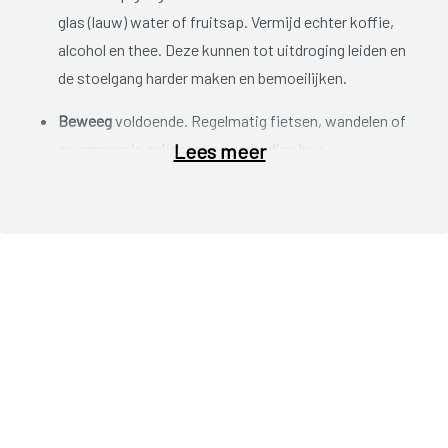
glas (lauw) water of fruitsap. Vermijd echter koffie,
alcohol en thee. Deze kunnen tot uitdroging leiden en
de stoelgang harder maken en bemoeilijken.
Beweeg
voldoende. Regelmatig fietsen, wandelen of
zwemmen is zeker geen overbodige luxe.
Lees meer
Ga naar het toilet als je drang voelt
. Stel dit niet uit. De
prikkel tot ontlasting kan anders verdwijnen en
naarmate de ontlasting langer in de darm blijft, droogt
deze meer uit, waardoor de stoelgang pijnlijker wordt.
Probeer een (dagelijkse)
routine
in je stoelgang te
krijgen, waarbij je je elke dag rond hetzelfde tijdstip
ontlast. Neem de tijd en probeer je te ontspannen. Zet
eventueel een bankje onder je voeten zodat je houding
wat gehurkt is. Vermijd te hard persen, omdat hierdoor
aambeien kunnen ontstaan.