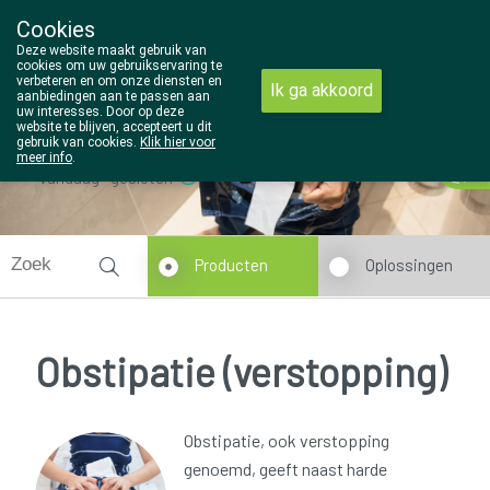
Cookies
Wezel Pharma
Deze website maakt gebruik van
014/810298
cookies om uw gebruikservaring te
verbeteren en om onze diensten en
Ik ga akkoord
aanbiedingen aan te passen aan
uw interesses. Door op deze
website te blijven, accepteert u dit
gebruik van cookies.
Klik hier voor
meer info
.
Vandaag
gesloten
Producten
Oplossingen
Obstipatie (verstopping)
Obstipatie, ook verstopping
genoemd, geeft naast harde