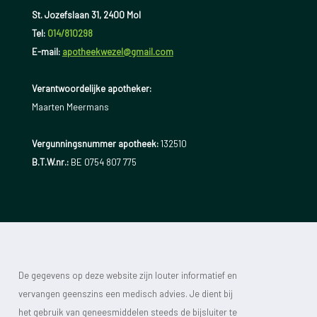
St. Jozefslaan 31, 2400 Mol
Tel:
014/810298
E-mail:
apotheekwezel@gmail.com
Verantwoordelijke apotheker:
Maarten Meermans
Vergunningsnummer apotheek:
132510
B.T.W.nr.:
BE 0754 807 775
De gegevens op deze website zijn louter informatief en
vervangen geenszins een medisch advies. Je dient bij
het gebruik van geneesmiddelen steeds de bijsluiter te