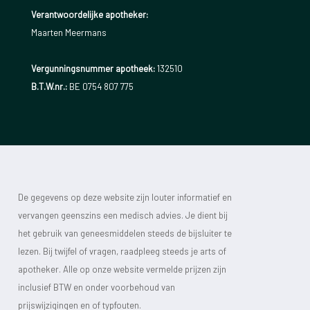
= Morbide obesitas
Verantwoordelijke apotheker:
Maarten Meermans
BMI tussen 41 en 50 = Morbide obesitas
Vergunningsnummer apotheek:
132510
B.T.W.nr.:
BE 0754 807 775
BMI tussen 51 en 60 = Super obesitas
BMI hoger dan 60 kg/m² = Super super obesitas
Let wel : BMI maakt geen onderscheid tussen spier- en
vetmassa. Hierdoor kunnen sporters een te hoge BMI
De gegevens op deze website zijn louter informatief en
waarde hebben zonder dat zij een te hoge vetmassa hebben.
vervangen geenszins een medisch advies. Je dient bij
Het mag duidelijk zijn: spiermassa is gezonder dan
het gebruik van geneesmiddelen steeds de bijsluiter te
lezen. Bij twijfel of vragen, raadpleeg steeds je arts of
vetmassa.
apotheker. Alle op onze website vermelde prijzen zijn
VETVERDELING
inclusief BTW en onder voorbehoud van
prijswijzigingen en of typfouten.