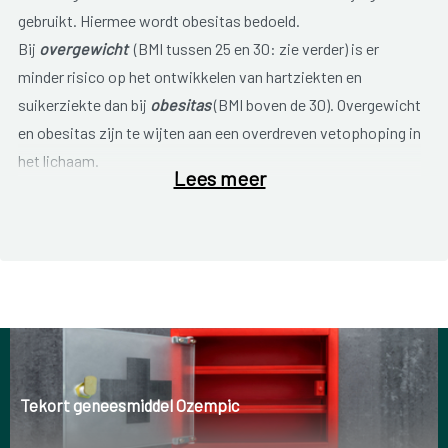
gebruikt. Hiermee wordt obesitas bedoeld.
Bij
overgewicht
(BMI tussen 25 en 30: zie verder) is er
minder risico op het ontwikkelen van hartziekten en
suikerziekte dan bij
obesitas
(BMI boven de 30). Overgewicht
en obesitas zijn te wijten aan een overdreven vetophoping in
het lichaam.
Lees meer
Obesitas is een chronische ziekte die vele oorzaken kent:
sociale, psychologische, economische, metabole en
omgevingsfactoren spelen een rol. Meestal is een
combinatie van factoren aanwezig. Obesitas is schadelijk
voor het hele lichaam, omdat de normale stofwisseling en de
werking van vele organen verstoord wordt. Het aantal
mensen met obesitas is de laatste 20 jaar zo sterk
toegenomen, dat de Wereld Gezondheidsorganisatie (WHO)
Tekort geneesmiddel Ozempic
zelfs spreekt van een epidemie. Hoewel zwaarlijvigheid voor