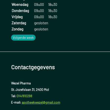
Woensdag
09u00
18u30
Donderdag
09u00
18u30
BMI tussen 17.5-20 = Ondergewicht
Vrijdag
09u00
18u30
Zaterdag
gesloten
BMI tussen 20-25 = Ideaal gewicht
Zondag
gesloten
Volgende week
BMI tussen 26 en 30 = Overgewicht
BMI tussen 31 en 35
met comorbiditeiten(= nevenziektes)
Contactgegevens
= obesitas
Wezel Pharma
BMI tussen 36 en 40 = Ernstige obesitas
St. Jozefslaan 31, 2400 Mol
Tel:
014/810298
BMI tussen 36 en 40
E-mail:
apotheekwezel@gmail.com
met comorbiditeiten(= nevenziektes)