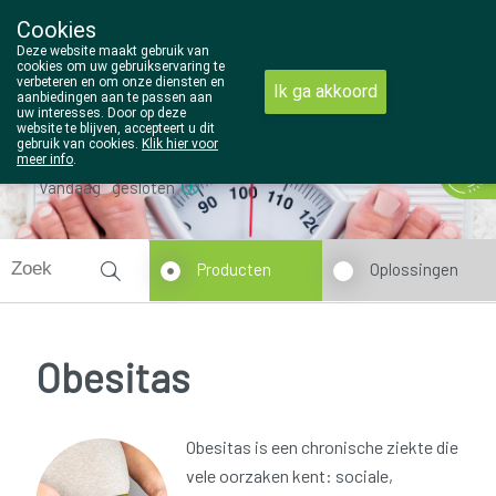
Cookies
Wezel Pharma
Deze website maakt gebruik van
014/810298
cookies om uw gebruikservaring te
verbeteren en om onze diensten en
Ik ga akkoord
aanbiedingen aan te passen aan
uw interesses. Door op deze
website te blijven, accepteert u dit
gebruik van cookies.
Klik hier voor
meer info
.
Vandaag
gesloten
Producten
Oplossingen
Obesitas
Obesitas is een chronische ziekte die
vele oorzaken kent: sociale,