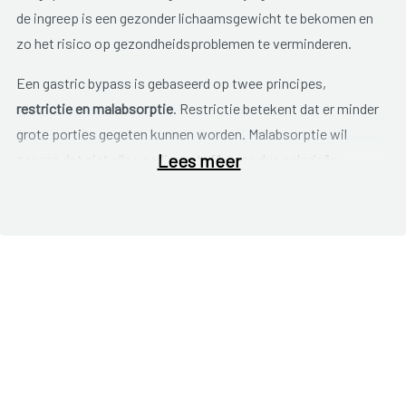
de ingreep is een gezonder lichaamsgewicht te bekomen en
zo het risico op gezondheidsproblemen te verminderen.
Een gastric bypass is gebaseerd op twee principes,
restrictie en malabsorptie
. Restrictie betekent dat er minder
grote porties gegeten kunnen worden. Malabsorptie wil
Lees meer
zeggen dat niet alle voedingsstoffen, en dus calorieën,
worden opgenomen door het lichaam.
Normale vertering
Het voedsel dat we eten komt via de slokdarm in de maag.
De maag heeft een grote capaciteit, zodat we grote porties
kunnen eten vooraleer we een verzadigingsgevoel hebben.
Via de maag komt het voedsel vervolgens in de dunne darm
terecht. In het eerste deel van de dunne darm, de
twaalfvingerige darm, wordt het voedsel vermengd met
verteringssappen. Deze sappen helpen om de voeding