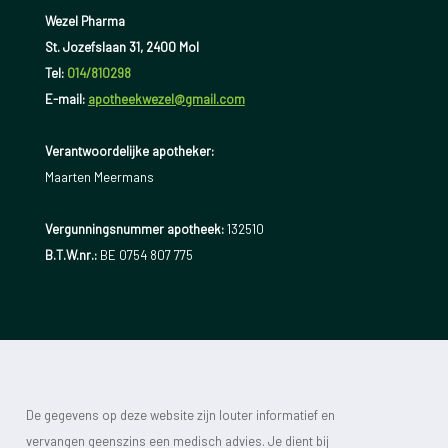
Wezel Pharma
St. Jozefslaan 31, 2400 Mol
Tel:
014/810298
E-mail:
apotheekwezel@gmail.com
Verantwoordelijke apotheker:
Maarten Meermans
Vergunningsnummer apotheek:
132510
B.T.W.nr.:
BE 0754 807 775
De gegevens op deze website zijn louter informatief en
vervangen geenszins een medisch advies. Je dient bij