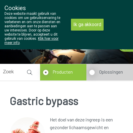
Cookies
Wezel Pharma
Deze website maakt gebruik van
014/810298
cookies om uw gebruikservaring te
verbeteren en om onze diensten en
Ik ga akkoord
aanbiedingen aan te passen aan
uw interesses. Door op deze
website te blijven, accepteert u dit
gebruik van cookies.
Klik hier voor
meer info
.
Vandaag
gesloten
Producten
Oplossingen
Gastric bypass
Het doel van deze ingreep is een
gezonder lichaamsgewicht en