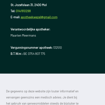
verminderde weerstand tegen ziekte;
St. Jozefslaan 31, 2400 Mol
Tel:
014/810298
hartkloppingen;
E-mail:
apotheekwezel@gmail.com
hoge bloeddruk, verhoogde cholesterol.
Verantwoordelijke apotheker:
Gedrag
Maarten Meermans
contact met anderen vermijden;
Vergunningsnummer apotheek:
132510
taken uitstellen, verantwoordelijkheden uit de weg
B.T.W.nr.:
BE 0754 807 775
gaan;
steeds meer fouten maken;
steeds meer roken of veel alcohol of drugs gebruiken;
nood aan slaap- en kalmeermiddelen.
De gegevens op deze website zijn louter informatief en
vervangen geenszins een medisch advies. Je dient bij
het gebruik van geneesmiddelen steeds de bijsluiter te