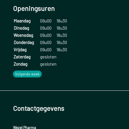
prikkelbaarheid;
Openingsuren
neerslachtig, piekeren, angst, huilbuien;
Maandag
09u00
18u30
Dinsdag
09u00
18u30
gevoel van falen, onzekerheid;
Woensdag
09u00
18u30
Donderdag
09u00
18u30
nergens geen zin meer in hebben, futloos;
Vrijdag
09u00
18u30
niet meer tot rust kunnen komen.
Zaterdag
gesloten
Zondag
gesloten
Lichamelijk
Volgende week
hoofdpijn, spierpijn, rugpijn, nekklachten;
maag- en darmklachten;
aanhoudende vermoeidheid;
Contactgegevens
slaapproblemen;
Wezel Pharma