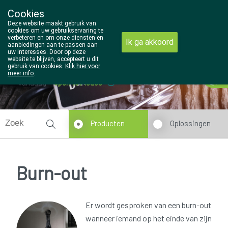
Cookies
Wezel Pharma
Deze website maakt gebruik van
014/810298
cookies om uw gebruikservaring te
verbeteren en om onze diensten en
Ik ga akkoord
aanbiedingen aan te passen aan
uw interesses. Door op deze
website te blijven, accepteert u dit
gebruik van cookies.
Klik hier voor
meer info
.
Vandaag
open tot 18u30
Producten
Oplossingen
Burn-out
Er wordt gesproken van een burn-out
wanneer iemand op het einde van zijn