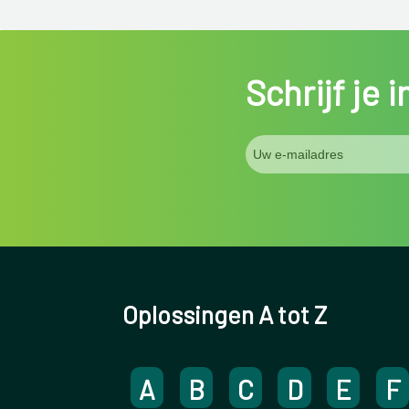
Schrijf je 
Oplossingen A tot Z
A
B
C
D
E
F