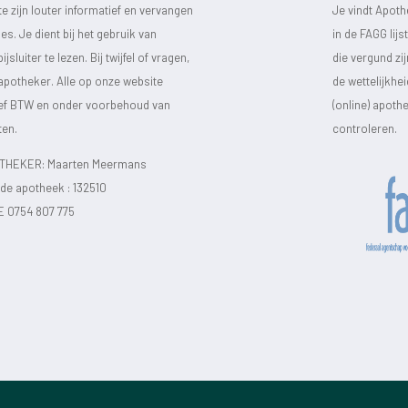
 zijn louter informatief en vervangen
Je vindt Apot
s. Je dient bij het gebruik van
in de FAGG lij
luiter te lezen. Bij twijfel of vragen,
die vergund zi
 apotheker. Alle op onze website
de wettelijkhe
sief BTW en onder voorbehoud van
(online) apot
ten.
controleren.
HEKER: Maarten Meermans
e apotheek :
132510
E 0754 807 775