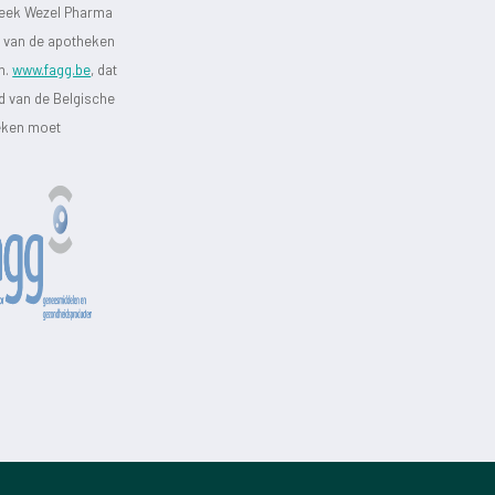
heek Wezel Pharma
st van de apotheken
jn.
www.fagg.be
, dat
id van de Belgische
heken moet