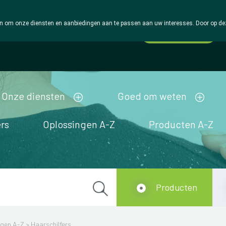
 om onze diensten en aanbiedingen aan te passen aan uw interesses. Door op deze w
Wachtdienst
Vandaag
Nu
gesloten
Onze diensten
Goed om weten
rs
Oplossingen A-Z
Producten A-Z
Producten
ngen A-Z
>
Haarschilfers