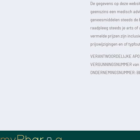
De gegevens op deze website
geenszins een medisch advie
geneesmiddelen steeds de bijs
raadpleeg steeds je arts of
vermelde prijzen zijn inclu
prijswijzigingen en of typfou
VERANTWOORDELIJKE APOT
VERGUNNINGSNUMMER van d
ONDERNEMINGSNUMMER:
B