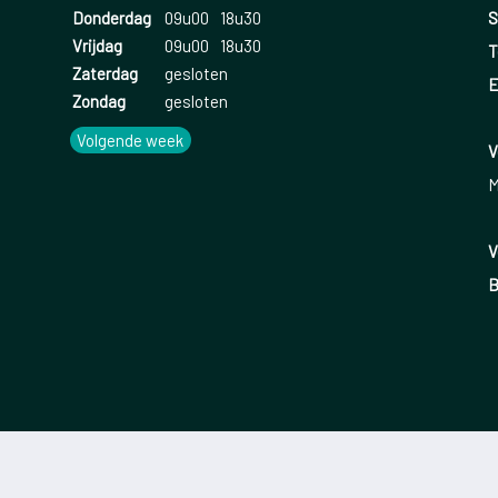
S
Donderdag
09u00
18u30
Vrijdag
09u00
18u30
T
Zaterdag
gesloten
E
Zondag
gesloten
Volgende week
V
M
V
B