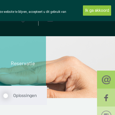
Ik ga akkoord
ebsite te blijven, accepteert u dit gebruik van
Aanmelden
Reservatie
Oplossingen