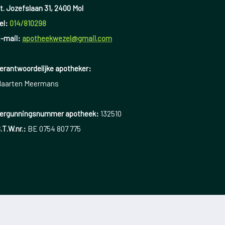
t. Jozefslaan 31, 2400 Mol
el:
014/810298
-mail:
apotheekwezel@gmail.com
erantwoordelijke apotheker:
aarten Meermans
ergunningsnummer apotheek:
132510
.T.W.nr.:
BE 0754 807 775