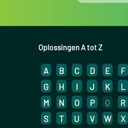
Oplossingen A tot Z
A
B
C
D
E
F
G
H
I
J
K
L
M
N
O
P
Q
R
S
T
U
V
W
X