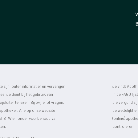
V
B
 zijn louter informatief en vervangen
Je vindt Apot
s. Je dient bij het gebruik van
in de FAGG lij
luiter te lezen. Bij twijfel of vragen,
die vergund zi
 apotheker. Alle op onze website
de wettelijkhe
sief BTW en onder voorbehoud van
(online) apot
ten.
controleren.