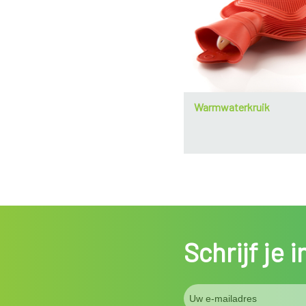
Warmwaterkruik
Schrijf je 