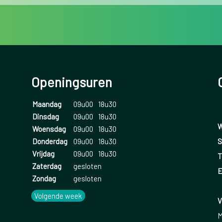
Openingsuren
Maandag
09u00
18u30
Dinsdag
09u00
18u30
W
Woensdag
09u00
18u30
S
Donderdag
09u00
18u30
Vrijdag
09u00
18u30
T
Zaterdag
gesloten
E
Zondag
gesloten
Volgende week
V
M