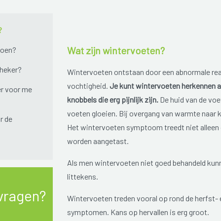
?
Wat zijn wintervoeten?
doen?
theker?
Wintervoeten ontstaan door een abnormale reac
vochtigheid.
Je kunt wintervoeten herkennen a
r voor me
knobbels die erg pijnlijk zijn.
De huid van de voe
voeten gloeien. Bij overgang van warmte naar ko
r de
Het wintervoeten symptoom treedt niet alleen 
worden aangetast.
Als men wintervoeten niet goed behandeld kunn
littekens.
vragen?
Wintervoeten treden vooral op rond de herfst- 
symptomen. Kans op hervallen is erg groot.