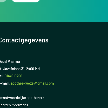
Contactgegevens
ezel Pharma
t. Jozefslaan 31, 2400 Mol
el:
014/810298
-mail:
apotheekwezel@gmail.com
erantwoordelijke apotheker:
aarten Meermans