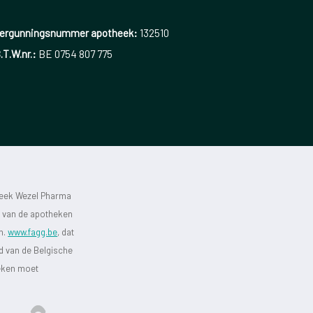
ergunningsnummer apotheek:
132510
.T.W.nr.:
BE 0754 807 775
heek Wezel Pharma
st van de apotheken
jn.
www.fagg.be
, dat
id van de Belgische
heken moet