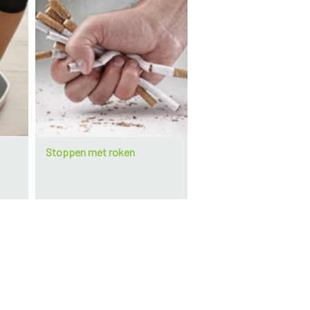
Een longembolie moet onmiddellijk behandeld w
longslagader blokkeren, met het risico op een f
Stoppen met roken