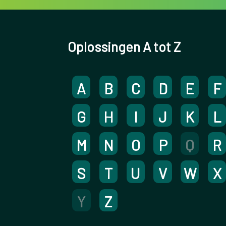
Oplossingen A tot Z
A
B
C
D
E
F
G
H
I
J
K
L
M
N
O
P
Q
R
S
T
U
V
W
X
Y
Z