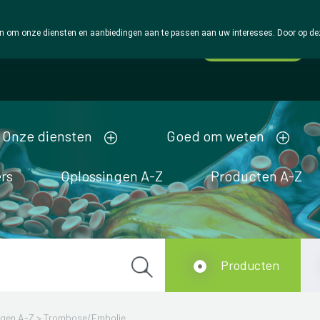
 om onze diensten en aanbiedingen aan te passen aan uw interesses. Door op deze w
Wachtdienst
Vandaag
Nu
gesloten
Onze diensten
Goed om weten
rs
Oplossingen A-Z
Producten A-Z
Producten
ngen A-Z
>
Trombose/Embolie