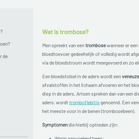
Wat is trombose?
n?
doen?
Men spreekt van een
trombose
wanneer er een 
bloedtoevoer gedeeltelijk of volledig wordt afg
r de
via de bloedstroom wordt meegevoerd en zo eld
Een bloedstolsel in de aders wordt een
veneuze
afvalstoffen in het lichaam afvoeren en het bl
diep in de aders. Artsen spreken dan van een 
aders, wordt
tromboflebitis
genoemd. Een vene
het meeste voor in de benen (trombosebeen).
Symptomen
die hierbij optreden zijn:
Warm aanvoelend been;