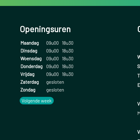
Openingsuren
Maandag
09u00
18u30
Dinsdag
09u00
18u30
W
Woensdag
09u00
18u30
S
Donderdag
09u00
18u30
Vrijdag
09u00
18u30
T
Zaterdag
gesloten
E
Zondag
gesloten
Volgende week
V
M
V