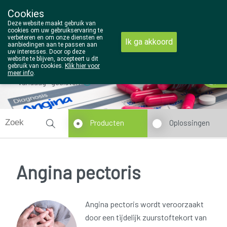
Cookies
Wezel Pharma
Deze website maakt gebruik van
014/810298
cookies om uw gebruikservaring te
verbeteren en om onze diensten en
Ik ga akkoord
aanbiedingen aan te passen aan
uw interesses. Door op deze
website te blijven, accepteert u dit
gebruik van cookies.
Klik hier voor
meer info
.
Vandaag
gesloten
Producten
Oplossingen
Angina pectoris
Angina pectoris wordt veroorzaakt
door een tijdelijk zuurstoftekort van