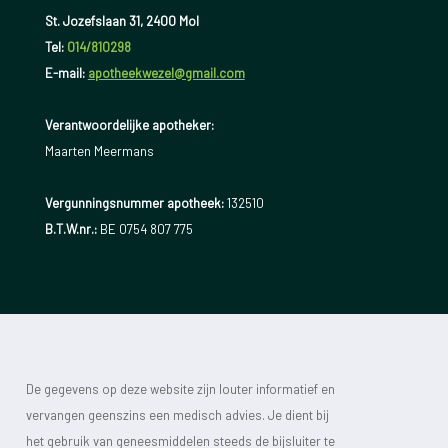
St. Jozefslaan 31, 2400 Mol
Tel:
014/810298
E-mail:
apotheekwezel@gmail.com
Verantwoordelijke apotheker:
Maarten Meermans
Vergunningsnummer apotheek:
132510
B.T.W.nr.:
BE 0754 807 775
De gegevens op deze website zijn louter informatief en
vervangen geenszins een medisch advies. Je dient bij
het gebruik van geneesmiddelen steeds de bijsluiter te