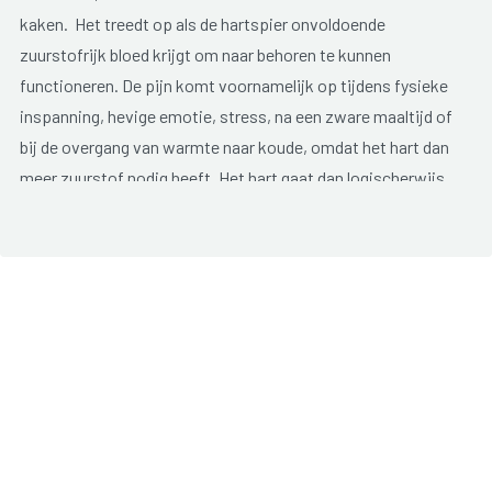
kaken. Het treedt op als de hartspier onvoldoende
zuurstofrijk bloed krijgt om naar behoren te kunnen
functioneren. De pijn komt voornamelijk op tijdens fysieke
inspanning, hevige emotie, stress, na een zware maaltijd of
bij de overgang van warmte naar koude, omdat het hart dan
meer zuurstof nodig heeft. Het hart gaat dan logischerwijs
sneller kloppen. De angor verdwijnt meestal vanzelf wanneer
de zuurstofbehoefte afneemt.