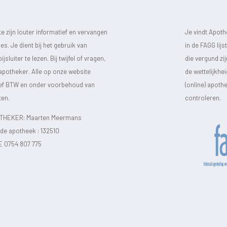
 zijn louter informatief en vervangen
Je vindt Apot
s. Je dient bij het gebruik van
in de FAGG lij
luiter te lezen. Bij twijfel of vragen,
die vergund zi
 apotheker. Alle op onze website
de wettelijkhe
sief BTW en onder voorbehoud van
(online) apot
ten.
controleren.
HEKER: Maarten Meermans
e apotheek :
132510
E 0754 807 775