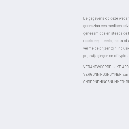
De gegevens op deze website
geenszins een medisch advie
geneesmiddelen steeds de bijs
raadpleeg steeds je arts of
vermelde prijzen zijn inclu
prijswijzigingen en of typfou
VERANTWOORDELIJKE APOT
VERGUNNINGSNUMMER van d
ONDERNEMINGSNUMMER:
B