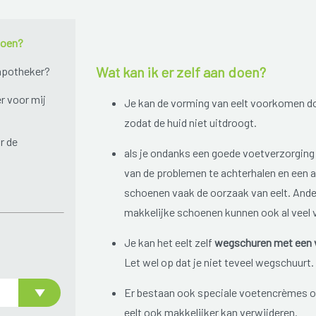
doen?
Wat kan ik er zelf aan doen?
 apotheker?
r voor mij
Je kan de vorming van eelt voorkomen do
zodat de huid niet uitdroogt.
r de
als je ondanks een goede voetverzorging l
van de problemen te achterhalen en een a
schoenen vaak de oorzaak van eelt. Ande
makkelijke schoenen kunnen ook al veel 
Je kan het eelt zelf
wegschuren met een v
Let wel op dat je niet teveel wegschuurt.
Er bestaan ook speciale voetencrèmes 
eelt ook makkelijker kan verwijderen.