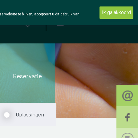
Ik ga akkoord
ebsite te blijven, accepteert u dit gebruik van
Aanmelden
Reservatie
Oplossingen