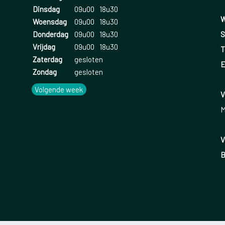
Dinsdag
09u00
18u30
W
Woensdag
09u00
18u30
S
Donderdag
09u00
18u30
Vrijdag
09u00
18u30
T
Zaterdag
gesloten
E
Zondag
gesloten
Volgende week
V
M
V
B