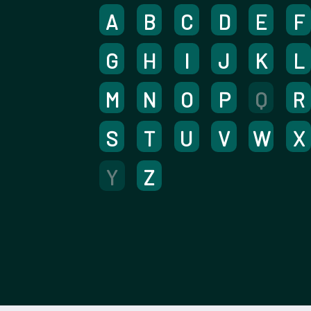
A
B
C
D
E
F
G
H
I
J
K
L
M
N
O
P
Q
R
S
T
U
V
W
X
Y
Z