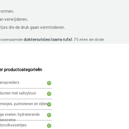
 vormen,
an verwijderen,
tjes die de druk gaan verminderen.
t zogenaamde
doktersvisjes (garra rufa)
. Zij eten de dode
op.
n verwijderen door een podoloog, zo is er minder kans op
r productcategorieën
enspreiders
ducten met salicylzuur
tmesjes, puimstenen en vijlen
ge voeten: hydraterende
tencreme
tzoolkussentjes