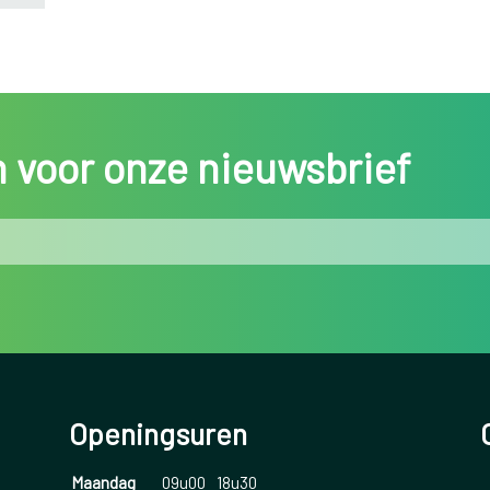
in voor onze nieuwsbrief
Openingsuren
Maandag
09u00
18u30