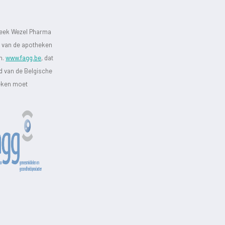
heek Wezel Pharma
st van de apotheken
jn.
www.fagg.be
, dat
id van de Belgische
heken moet