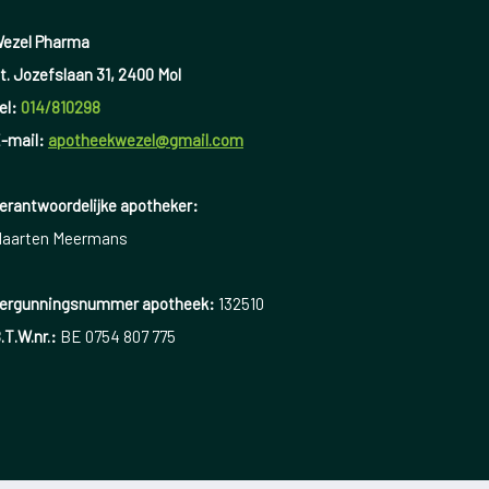
ezel Pharma
t. Jozefslaan 31, 2400 Mol
el:
014/810298
-mail:
apotheekwezel@gmail.com
erantwoordelijke apotheker:
aarten Meermans
ergunningsnummer apotheek:
132510
.T.W.nr.:
BE 0754 807 775