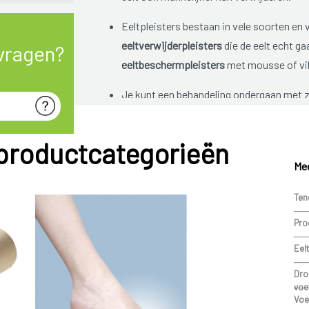
Eeltpleisters bestaan in vele soorten en
eeltverwijderpleisters
die de eelt echt ga
vragen?
eeltbeschermpleisters
met mousse of vil
Je kunt een behandeling ondergaan me
huidcellen en schilfers van de opperhuid 
 productcategorieën
Mensen met diabetes kunnen hun eelt beter late
wondjes of ontstekingen.
Mee
Ten
Pro
Eel
Dro
voe
Voe