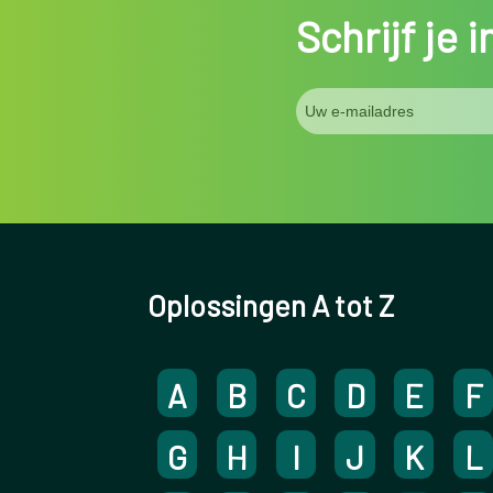
Schrijf je 
Oplossingen A tot Z
A
B
C
D
E
F
G
H
I
J
K
L