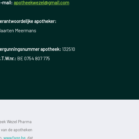
-mail:
apotheekwezel@gmail.com
erantwoordelijke apotheker:
aarten Meermans
ergunningsnummer apotheek:
132510
.T.W.nr.:
BE 0754 807 775
heek Wezel Pharma
st van de apotheken
jn.
www.fagg.be
, dat