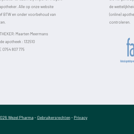
 apotheker. Alle op onze website
de wettelijkhe
sief BTW en onder voorbehoud van
(online) apot
ten.
controleren.
HEKER: Maarten Meermans
e apotheek :
132510
E 0754 807 775
026 Wezel Pharma
-
Gebruikersrechten
-
Privacy