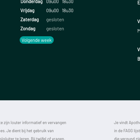
Donderdag
09u00
18u30
E
Vrijdag
09u00
18u30
Zaterdag
gesloten
V
Zondag
gesloten
M
Volgende week
V
B
 zijn louter informatief en vervangen
Je vindt Apot
s. Je dient bij het gebruik van
in de FAGG lij
luiter te lezen. Bij twijfel of vragen,
die vergund zi