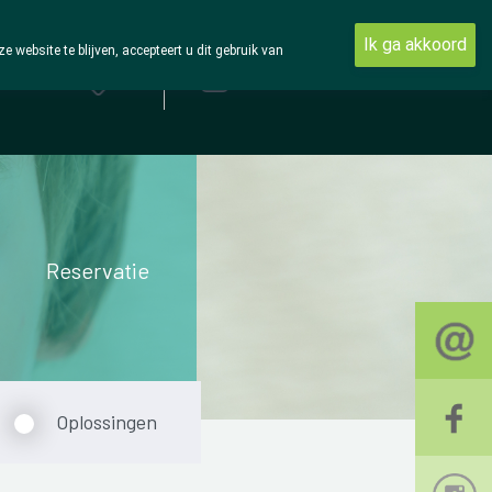
Ik ga akkoord
ebsite te blijven, accepteert u dit gebruik van
Aanmelden
Reservatie
Oplossingen