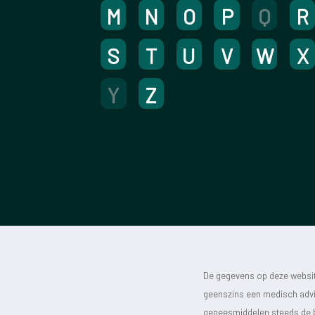
M
N
O
P
Q
R
S
T
U
V
W
X
Y
Z
De gegevens op deze website
geenszins een medisch advie
geneesmiddelen steeds de bijs