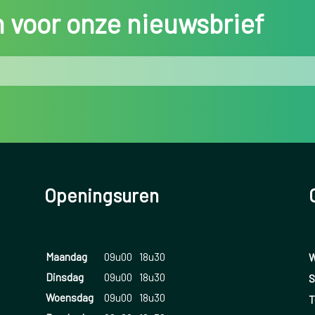
in voor onze nieuwsbrief
Openingsuren
Maandag
09u00
18u30
W
Dinsdag
09u00
18u30
S
Woensdag
09u00
18u30
T