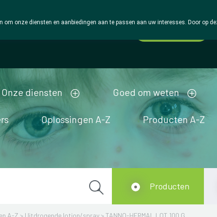
 om onze diensten en aanbiedingen aan te passen aan uw interesses. Door op deze w
Wachtdienst
Vandaag
Nu
gesloten
Onze diensten
Goed om weten
rs
Oplossingen A-Z
Producten A-Z
Producten
en A-Z
>
Uitdrogende lotion/spray
>
TANNO-HERMAL LOT 100 G