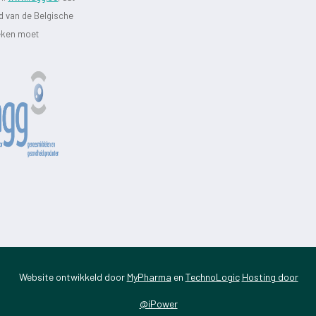
id van de Belgische
heken moet
Website ontwikkeld door
MyPharma
en
TechnoLogic
Hosting door
@iPower