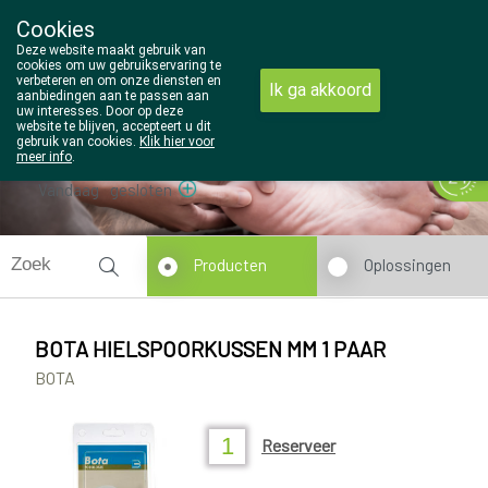
Cookies
Wezel Pharma
Deze website maakt gebruik van
014/810298
cookies om uw gebruikservaring te
verbeteren en om onze diensten en
Ik ga akkoord
aanbiedingen aan te passen aan
uw interesses. Door op deze
website te blijven, accepteert u dit
gebruik van cookies.
Klik hier voor
meer info
.
Vandaag
gesloten
Producten
Oplossingen
BOTA HIELSPOORKUSSEN MM 1 PAAR
BOTA
Reserveer