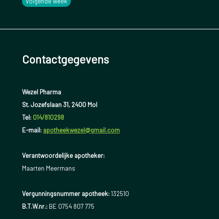
Volgende week
Contactgegevens
Wezel Pharma
St. Jozefslaan 31, 2400 Mol
Tel:
014/810298
E-mail:
apotheekwezel@gmail.com
Verantwoordelijke apotheker:
Maarten Meermans
Vergunningsnummer apotheek:
132510
B.T.W.nr.:
BE 0754 807 775