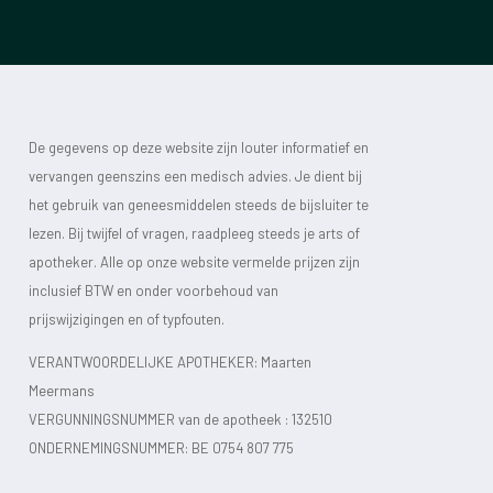
De gegevens op deze website zijn louter informatief en
vervangen geenszins een medisch advies. Je dient bij
het gebruik van geneesmiddelen steeds de bijsluiter te
lezen. Bij twijfel of vragen, raadpleeg steeds je arts of
apotheker. Alle op onze website vermelde prijzen zijn
inclusief BTW en onder voorbehoud van
prijswijzigingen en of typfouten.
VERANTWOORDELIJKE APOTHEKER: Maarten
Meermans
VERGUNNINGSNUMMER van de apotheek :
132510
ONDERNEMINGSNUMMER:
BE 0754 807 775