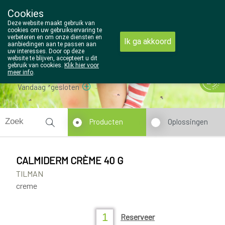
Cookies
Wezel Pharma
Deze website maakt gebruik van
014/810298
cookies om uw gebruikservaring te
verbeteren en om onze diensten en
Ik ga akkoord
aanbiedingen aan te passen aan
uw interesses. Door op deze
website te blijven, accepteert u dit
gebruik van cookies.
Klik hier voor
meer info
.
Vandaag
gesloten
Producten
Oplossingen
CALMIDERM CRÈME 40 G
TILMAN
creme
Reserveer