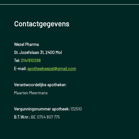
Contactgegevens
Wezel Pharma
St. Jozefslaan 31, 2400 Mol
Tel:
014/810298
E-mail:
apotheekwezel@gmail.com
Verantwoordelijke apotheker:
Maarten Meermans
Vergunningsnummer apotheek:
132510
B.T.W.nr.:
BE 0754 807 775