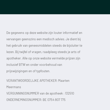
De gegevens op deze website zijn louter informatief en
vervangen geenszins een medisch advies. Je dient bij
het gebruik van geneesmiddelen steeds de bijsluiter te
lezen. Bij twijfel of vragen, raadpleeg steeds je arts of
apotheker. Alle op onze website vermelde prijzen zijn
inclusief BTW en onder voorbehoud van
prijswijzigingen en of typfouten.
VERANTWOORDELIJKE APOTHEKER: Maarten
Meermans
VERGUNNINGSNUMMER van de apotheek :
132510
ONDERNEMINGSNUMMER:
BE 0754 807 775