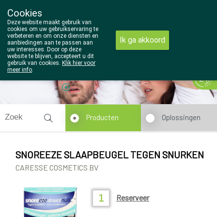
Cookies
Wezel Pharma
Deze website maakt gebruik van
014/810298
cookies om uw gebruikservaring te
verbeteren en om onze diensten en
Ik ga akkoord
aanbiedingen aan te passen aan
uw interesses. Door op deze
website te blijven, accepteert u dit
gebruik van cookies.
Klik hier voor
meer info
.
Vandaag
Nu
gesloten
Producten
Oplossingen
SNOREEZE SLAAPBEUGEL TEGEN SNURKEN
CARESSE COSMETICS BV
Reserveer