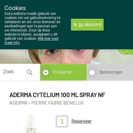
Cookies
Wezel Pharma
Deze website maakt gebruik van
014/810298
cookies om uw gebruikservaring te
verbeteren en om onze diensten en
Ik ga akkoord
aanbiedingen aan te passen aan
uw interesses. Door op deze
website te blijven, accepteert u dit
gebruik van cookies.
Klik hier voor
meer info
.
Vandaag
Nu
gesloten
Producten
Oplossingen
ADERMA CYTELIUM 100 ML SPRAY NF
ADERMA - PIERRE FABRE BENELUX
Reserveer