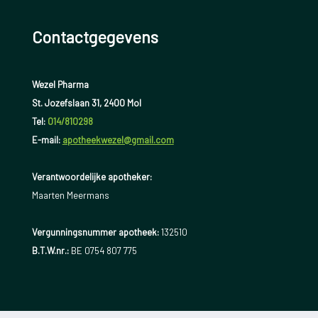
Contactgegevens
Wezel Pharma
St. Jozefslaan 31, 2400 Mol
Tel:
014/810298
E-mail:
apotheekwezel@gmail.com
Verantwoordelijke apotheker:
Maarten Meermans
Vergunningsnummer apotheek:
132510
B.T.W.nr.:
BE 0754 807 775