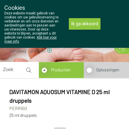
Cookies
Wezel Pharma
Deze website maakt gebruik van
014/810298
cookies om uw gebruikservaring te
verbeteren en om onze diensten en
Ik ga akkoord
aanbiedingen aan te passen aan
uw interesses. Door op deze
website te blijven, accepteert u dit
gebruik van cookies.
Klik hier voor
meer info
.
Vandaag
gesloten
Producten
Oplossingen
DAVITAMON AQUOSUM VITAMINE D 25 ml
druppels
PERRIGO
25 ml druppels