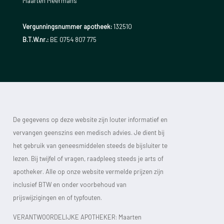
Maarten Meermans
Vergunningsnummer apotheek:
132510
B.T.W.nr.:
BE 0754 807 775
De gegevens op deze website zijn louter informatief en
vervangen geenszins een medisch advies. Je dient bij
het gebruik van geneesmiddelen steeds de bijsluiter te
lezen. Bij twijfel of vragen, raadpleeg steeds je arts of
apotheker. Alle op onze website vermelde prijzen zijn
inclusief BTW en onder voorbehoud van
prijswijzigingen en of typfouten.
VERANTWOORDELIJKE APOTHEKER: Maarten