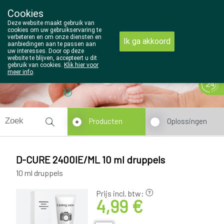
Cookies
Wezel Pharma
Deze website maakt gebruik van
014/810298
cookies om uw gebruikservaring te
verbeteren en om onze diensten en
Ik ga akkoord
aanbiedingen aan te passen aan
uw interesses. Door op deze
website te blijven, accepteert u dit
gebruik van cookies.
Klik hier voor
meer info
.
Vandaag
Nu
gesloten
Producten
Oplossingen
D-CURE 2400IE/ML 10 ml druppels
10 ml druppels
Prijs incl. btw:
4,99 €