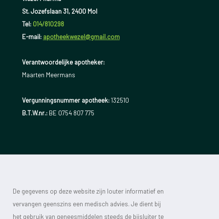
St. Jozefslaan 31, 2400 Mol
Tel:
014/810298
E-mail:
apotheekwezel@gmail.com
Verantwoordelijke apotheker:
Maarten Meermans
Vergunningsnummer apotheek:
132510
B.T.W.nr.:
BE 0754 807 775
De gegevens op deze website zijn louter informatief en
vervangen geenszins een medisch advies. Je dient bij
het gebruik van geneesmiddelen steeds de bijsluiter te