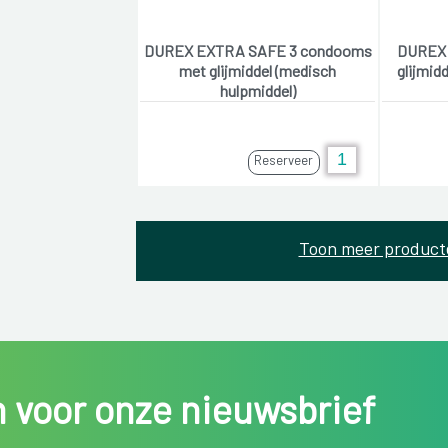
DUREX EXTRA SAFE 3 condooms
DUREX 
met glijmiddel (medisch
glijmid
hulpmiddel)
Reserveer
Toon meer product
in voor onze nieuwsbrief