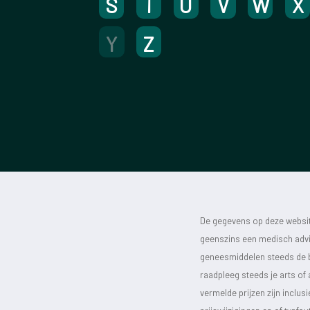
S
T
U
V
W
X
Y
Z
De gegevens op deze website
geenszins een medisch advie
geneesmiddelen steeds de bijs
raadpleeg steeds je arts of
vermelde prijzen zijn inclu