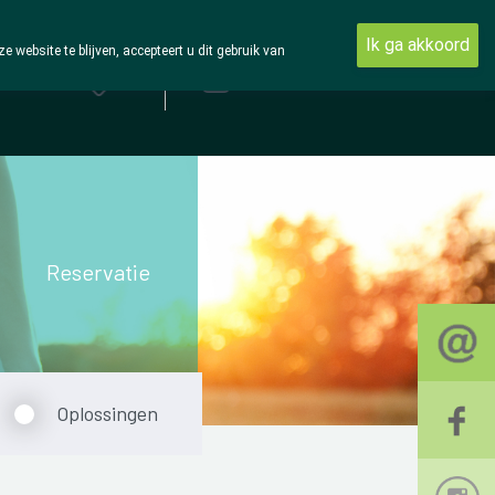
Ik ga akkoord
ebsite te blijven, accepteert u dit gebruik van
Aanmelden
Reservatie
Oplossingen