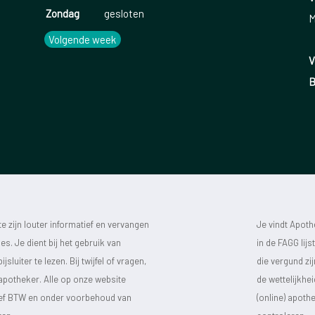
Zondag
gesloten
M
Volgende week
V
B
 zijn louter informatief en vervangen
Je vindt Apot
s. Je dient bij het gebruik van
in de FAGG lij
luiter te lezen. Bij twijfel of vragen,
die vergund zi
 apotheker. Alle op onze website
de wettelijkhe
sief BTW en onder voorbehoud van
(online) apot