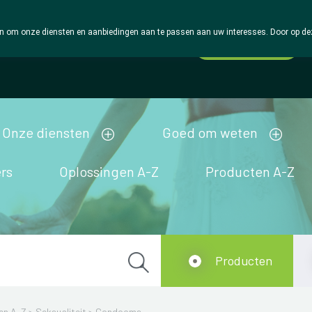
 om onze diensten en aanbiedingen aan te passen aan uw interesses. Door op deze w
Wachtdienst
Vandaag
open tot 18u30
Onze diensten
Goed om weten
rs
Oplossingen A-Z
Producten A-Z
Producten
en A-Z
>
Seksualiteit
>
Condooms