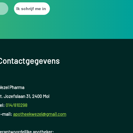
Contactgegevens
ezel Pharma
t. Jozefslaan 31, 2400 Mol
el:
014/810298
-mail:
apotheekwezel@gmail.com
erantwoordelijke apotheker: