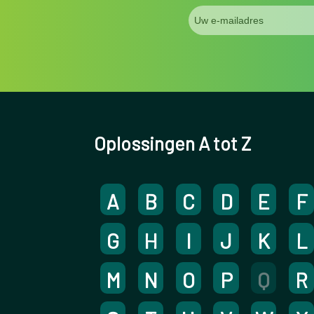
Oplossingen A tot Z
A
B
C
D
E
F
G
H
I
J
K
L
M
N
O
P
Q
R