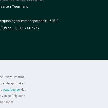
aarten Meermans
ergunningsnummer apotheek:
132510
.T.W.nr.:
BE 0754 807 775
heek Wezel Pharma
st van de apotheken
jn.
www.fagg.be
, dat
id van de Belgische
heken moet