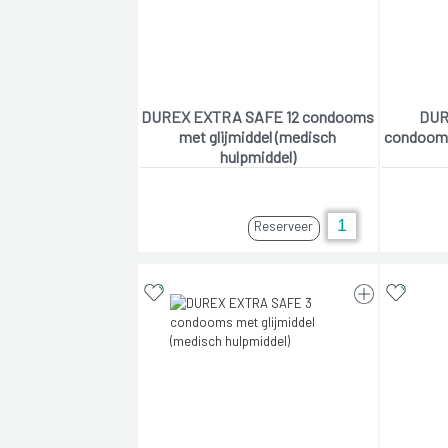
DUREX EXTRA SAFE 12 condooms
DUR
met glijmiddel (medisch
condooms
hulpmiddel)
Reserveer