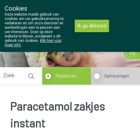
Cookies
Wezel Pharma
Deze website maakt gebruik van
014/810298
cookies om uw gebruikservaring te
verbeteren en om onze diensten en
Ik ga akkoord
aanbiedingen aan te passen aan
uw interesses. Door op deze
website te blijven, accepteert u dit
gebruik van cookies.
Klik hier voor
meer info
.
Vandaag
open tot 18u30
Producten
Oplossingen
Paracetamol zakjes
instant