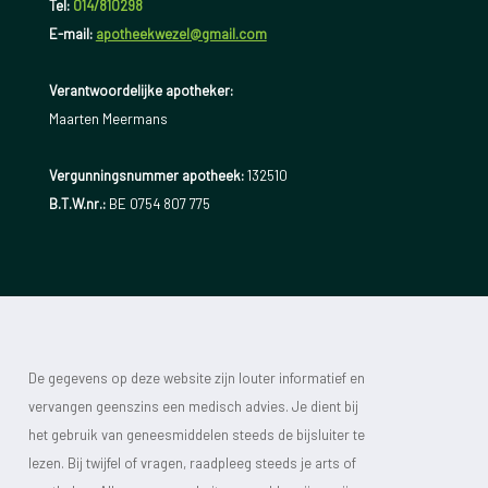
Tel:
014/810298
E-mail:
apotheekwezel@gmail.com
Verantwoordelijke apotheker:
Maarten Meermans
Vergunningsnummer apotheek:
132510
B.T.W.nr.:
BE 0754 807 775
De gegevens op deze website zijn louter informatief en
vervangen geenszins een medisch advies. Je dient bij
het gebruik van geneesmiddelen steeds de bijsluiter te
lezen. Bij twijfel of vragen, raadpleeg steeds je arts of