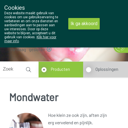
Cookies
Wezel Pharma
Deze website maakt gebruik van
014/810298
cookies om uw gebruikservaring te
verbeteren en om onze diensten en
Ik ga akkoord
aanbiedingen aan te passen aan
uw interesses. Door op deze
website te blijven, accepteert u dit
gebruik van cookies.
Klik hier voor
meer info
.
Vandaag
gesloten
Producten
Oplossingen
Mondwater
Hoe klein ze ook zijn, aften zijn
erg vervelend en pijnlijk.