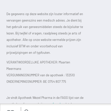
De gegevens op deze website zijn louter informatief en
vervangen geenszins een medisch advies. Je dient bij
het gebruik van geneesmiddelen steeds de bijsluiter te
lezen. Bij twijfel of vragen, raadpleeg steeds je arts of
apotheker. Alle op onze website vermelde prijzen zijn
inclusief BTW en onder voorbehoud van
prijswijzigingen en of typfouten.
VERANTWOORDELIJKE APOTHEKER: Maarten
Meermans
VERGUNNINGSNUMMER van de apotheek :
132510
ONDERNEMINGSNUMMER:
BE 0754 807 775
Je vindt Apotheek Wezel Pharma in de FAGG lijst van de
apotheken die vergund zijn.
www.fagg.be
, dat de
wettelijkheid van de Belgische (online) apotheken moet