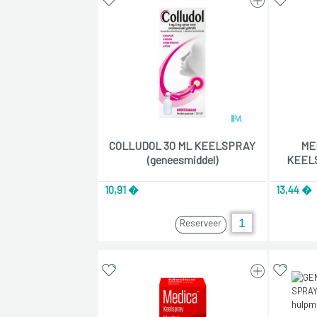
COLLUDOL 30 ML KEELSPRAY
ME
(geneesmiddel)
KEELS
10,91 �
13,44 �
Reserveer