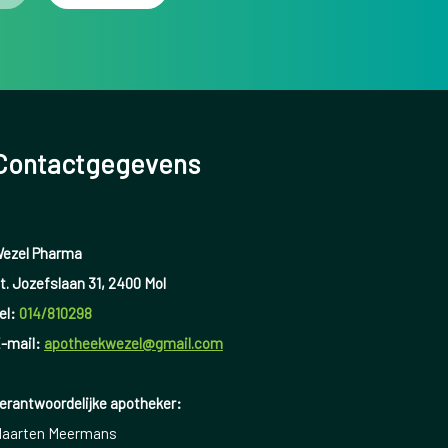
Contactgegevens
ezel Pharma
t. Jozefslaan 31, 2400 Mol
el:
014/810298
-mail:
apotheekwezel@gmail.com
erantwoordelijke apotheker:
aarten Meermans