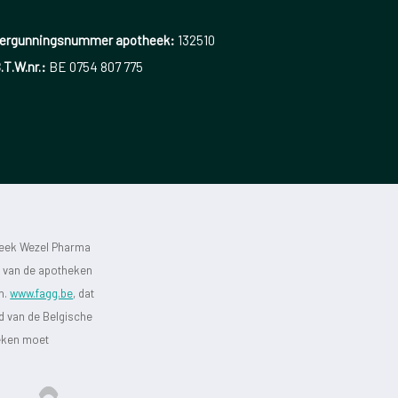
ergunningsnummer apotheek:
132510
.T.W.nr.:
BE 0754 807 775
heek Wezel Pharma
st van de apotheken
jn.
www.fagg.be
, dat
id van de Belgische
heken moet