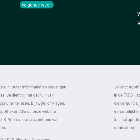
Volgende week
V
B
 zijn louter informatief en vervangen
Je vindt Apot
s. Je dient bij het gebruik van
in de FAGG lij
luiter te lezen. Bij twijfel of vragen,
die vergund zi
 apotheker. Alle op onze website
de wettelijkhe
sief BTW en onder voorbehoud van
(online) apot
ten.
controleren.
HEKER: Maarten Meermans