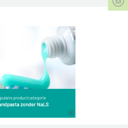
pulaire productcategorie
andpasta zonder NaLS