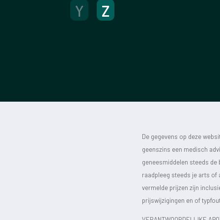
Y
Z
De gegevens op deze website
geenszins een medisch advie
geneesmiddelen steeds de bijs
raadpleeg steeds je arts of
vermelde prijzen zijn inclu
prijswijzigingen en of typfou
VERANTWOORDELIJKE APOT