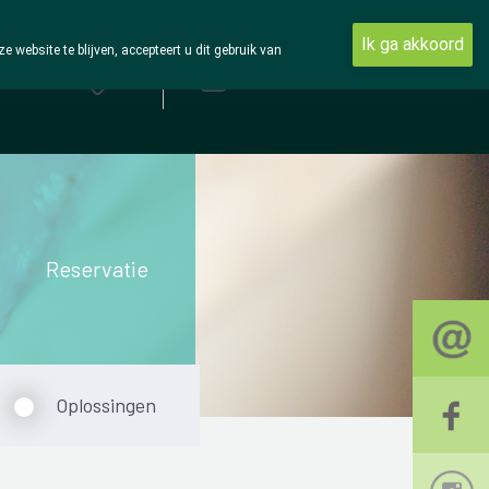
Ik ga akkoord
ebsite te blijven, accepteert u dit gebruik van
Aanmelden
Reservatie
Oplossingen