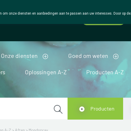
 om onze diensten en aanbiedingen aan te passen aan uw interesses. Door op deze w
Wachtdienst
Vandaag
Nu
gesloten
Onze diensten
Goed om weten
rs
Oplossingen A-Z
Producten A-Z
Producten
en A-Z
>
Aften
>
Mondspray