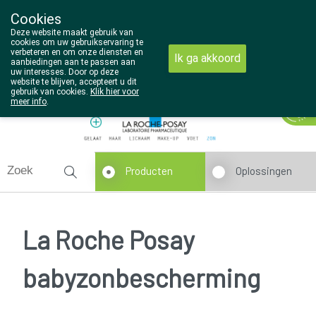
Cookies
Wezel Pharma
Deze website maakt gebruik van
014/810298
cookies om uw gebruikservaring te
verbeteren en om onze diensten en
Ik ga akkoord
aanbiedingen aan te passen aan
uw interesses. Door op deze
website te blijven, accepteert u dit
gebruik van cookies.
Klik hier voor
Vandaag
Nu
gesloten
meer info
.
Producten
Oplossingen
La Roche Posay
babyzonbescherming