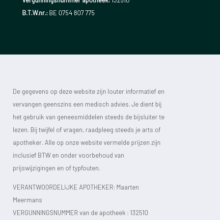
Vergunningsnummer apotheek:
132510
B.T.W.nr.:
BE 0754 807 775
De gegevens op deze website zijn louter informatief en
vervangen geenszins een medisch advies. Je dient bij
het gebruik van geneesmiddelen steeds de bijsluiter te
lezen. Bij twijfel of vragen, raadpleeg steeds je arts of
apotheker. Alle op onze website vermelde prijzen zijn
inclusief BTW en onder voorbehoud van
prijswijzigingen en of typfouten.
VERANTWOORDELIJKE APOTHEKER: Maarten
Meermans
VERGUNNINGSNUMMER van de apotheek :
132510