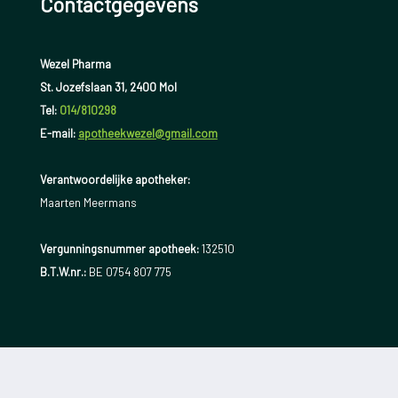
Contactgegevens
Wezel Pharma
St. Jozefslaan 31, 2400 Mol
Tel:
014/810298
E-mail:
apotheekwezel@gmail.com
Verantwoordelijke apotheker:
Maarten Meermans
Vergunningsnummer apotheek:
132510
B.T.W.nr.:
BE 0754 807 775