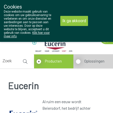
Cookies
Wezel Pharma
Deze website maakt gebruik van
014/810298
cookies om uw gebruikservaring te
verbeteren en om onze diensten en
Ik ga akkoord
aanbiedingen aan te passen aan
uw interesses. Door op deze
website te blijven, accepteert u dit
gebruik van cookies.
Klik hier voor
Vandaag
Nu
gesloten
meer info
.
Producten
Oplossingen
Eucerin
Al ruim een eeuw wordt
Beiersdorf, het bedrijf achter