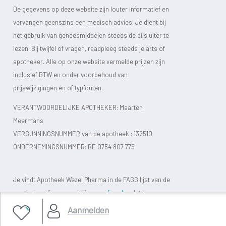
De gegevens op deze website zijn louter informatief en
vervangen geenszins een medisch advies. Je dient bij
het gebruik van geneesmiddelen steeds de bijsluiter te
lezen. Bij twijfel of vragen, raadpleeg steeds je arts of
apotheker. Alle op onze website vermelde prijzen zijn
inclusief BTW en onder voorbehoud van
prijswijzigingen en of typfouten.
VERANTWOORDELIJKE APOTHEKER: Maarten
Meermans
VERGUNNINGSNUMMER van de apotheek :
132510
ONDERNEMINGSNUMMER:
BE 0754 807 775
Je vindt Apotheek Wezel Pharma in de FAGG lijst van de
apotheken die vergund zijn.
www.fagg.be
, dat de
wettelijkheid van de Belgische (online) apotheken moet
Aanmelden
controleren.