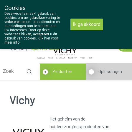
Cookies
Wezel Pharma
Deze website maakt gebruik van
014/810298
cookies om uw gebruikservaring te
verbeteren en om onze diensten en
Ik ga akkoord
aanbiedingen aan te passen aan
uw interesses. Door op deze
website te blijven, accepteert u dit
gebruik van cookies.
Klik hier voor
meer info
.
Vandaag
open tot 18u30
Producten
Oplossingen
Vichy
Het geheim van de
huidverzorgingsproducten van