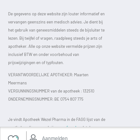
De gegevens op deze website zijn louter informatief en
vervangen geenszins een medisch advies. Je dient bij
het gebruik van geneesmiddelen steeds de bijsluiter te
lezen. Bij twijfel of vragen, raadpleeg steeds je arts of
apotheker. Alle op onze website vermelde prijzen zijn
inclusief BTW en onder voorbehoud van
prijswijzigingen en of typfouten.
VERANTWOORDELIJKE APOTHEKER: Maarten
Meermans
VERGUNNINGSNUMMER van de apotheek :
132510
ONDERNEMINGSNUMMER:
BE 0754 807 775
Je vindt Apotheek Wezel Pharma in de FAGG lijst van de
apotheken die vergund zijn.
www.fagg.be
, dat de
wettelijkheid van de Belgische (online) apotheken moet
Aanmelden