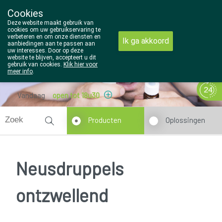
Cookies
Wezel Pharma
Deze website maakt gebruik van
014/810298
cookies om uw gebruikservaring te
verbeteren en om onze diensten en
Ik ga akkoord
aanbiedingen aan te passen aan
uw interesses. Door op deze
website te blijven, accepteert u dit
gebruik van cookies.
Klik hier voor
meer info
.
Vandaag
open tot 18u30
Producten
Oplossingen
Neusdruppels
ontzwellend