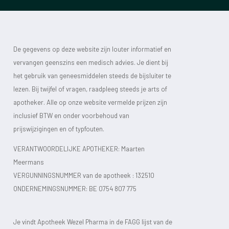
De gegevens op deze website zijn louter informatief en
vervangen geenszins een medisch advies. Je dient bij
het gebruik van geneesmiddelen steeds de bijsluiter te
lezen. Bij twijfel of vragen, raadpleeg steeds je arts of
apotheker. Alle op onze website vermelde prijzen zijn
inclusief BTW en onder voorbehoud van
prijswijzigingen en of typfouten.
VERANTWOORDELIJKE APOTHEKER: Maarten
Meermans
VERGUNNINGSNUMMER van de apotheek :
132510
ONDERNEMINGSNUMMER:
BE 0754 807 775
Je vindt Apotheek Wezel Pharma in de FAGG lijst van de