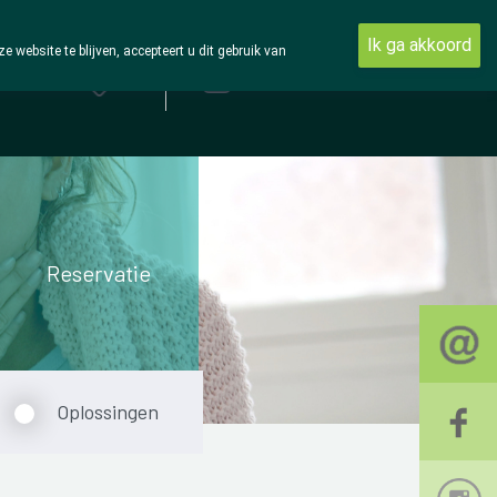
Ik ga akkoord
ebsite te blijven, accepteert u dit gebruik van
Aanmelden
Reservatie
Oplossingen