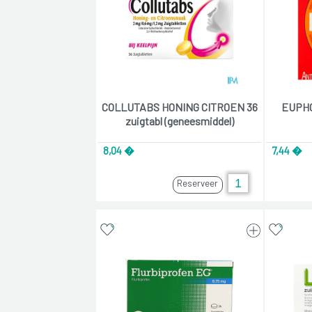
COLLUTABS HONING CITROEN 36
EUPHO
zuigtabl (geneesmiddel)
8,04 �
7,44 �
Reserveer