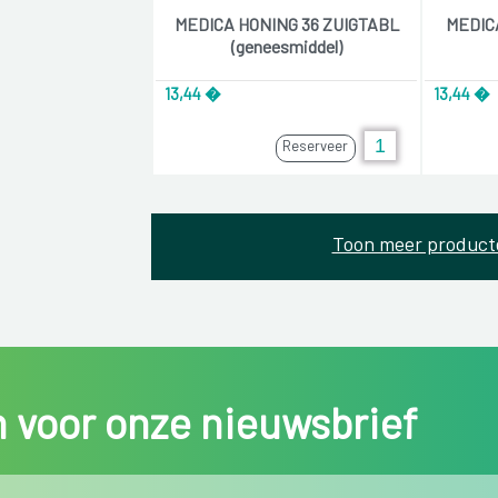
MEDICA HONING 36 ZUIGTABL
MEDIC
(geneesmiddel)
13,44 �
13,44 �
Reserveer
Toon meer product
in voor onze nieuwsbrief