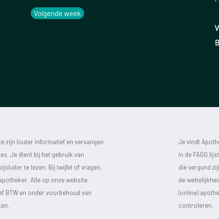
Volgende week
V
B
 zijn louter informatief en vervangen
Je vindt Apot
s. Je dient bij het gebruik van
in de FAGG lij
luiter te lezen. Bij twijfel of vragen,
die vergund zi
 apotheker. Alle op onze website
de wettelijkhe
sief BTW en onder voorbehoud van
(online) apot
ten.
controleren.