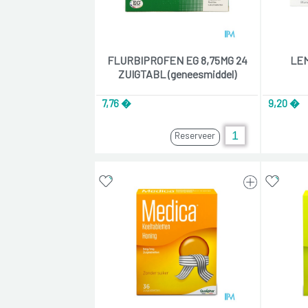
FLURBIPROFEN EG 8,75MG 24
LEM
ZUIGTABL (geneesmiddel)
7,76 �
9,20 �
Reserveer