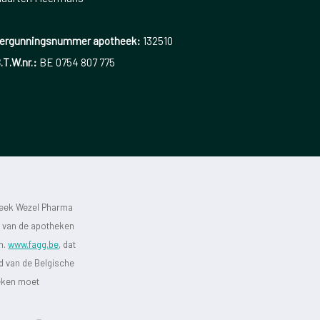
ergunningsnummer apotheek:
132510
.T.W.nr.:
BE 0754 807 775
heek Wezel Pharma
st van de apotheken
jn.
www.fagg.be
, dat
id van de Belgische
heken moet