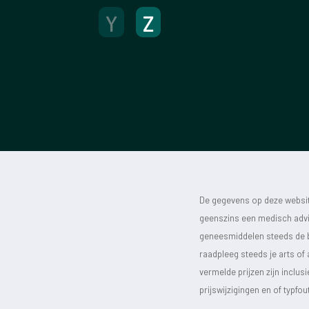
Y
Z
De gegevens op deze website
geenszins een medisch advie
geneesmiddelen steeds de bijs
raadpleeg steeds je arts of
vermelde prijzen zijn inclu
prijswijzigingen en of typfou