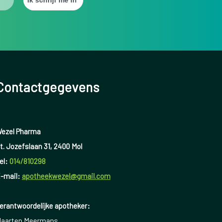
Contactgegevens
ezel Pharma
t. Jozefslaan 31, 2400 Mol
el:
014/810298
-mail:
apotheekwezel@gmail.com
erantwoordelijke apotheker:
aarten Meermans