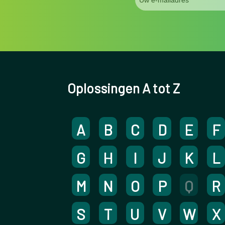
Oplossingen A tot Z
A
B
C
D
E
F
G
H
I
J
K
L
M
N
O
P
Q
R
S
T
U
V
W
X