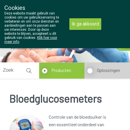
Cookies
Wezel Pharma
Deze website maakt gebruik van
014/810298
cookies om uw gebruikservaring te
verbeteren en om onze diensten en
Ik ga akkoord
aanbiedingen aan te passen aan
uw interesses. Door op deze
website te blijven, accepteert u dit
gebruik van cookies.
Klik hier voor
meer info
.
Vandaag
gesloten
Producten
Oplossingen
Bloedglucosemeters
Controle van de bloedsuiker is
een essentieel onderdeel van