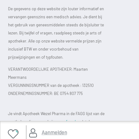
De gegevens op deze website zijn louter informatief en
vervangen geenszins een medisch advies. Je dient bij
het gebruik van geneesmiddelen steeds de bijsluiter te
lezen. Bij twijfel of vragen, raadpleeg steeds je arts of
apotheker. Alle op onze website vermelde prijzen zijn
inclusief BTW en onder voorbehoud van
prijswijzigingen en of typfouten.
VERANTWOORDELIJKE APOTHEKER: Maarten
Meermans
VERGUNNINGSNUMMER van de apotheek :
132510
ONDERNEMINGSNUMMER:
BE 0754 807 775
Je vindt Apotheek Wezel Pharma in de FAGG lijst van de
apotheken die vergund zijn.
www.fagg.be
, dat de
wettelijkheid van de Belgische (online) apotheken moet
Aanmelden
controleren.