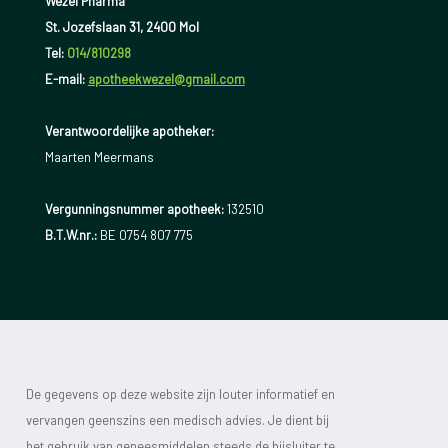
Wezel Pharma
St. Jozefslaan 31, 2400 Mol
Tel:
014/810298
E-mail:
apotheekwezel@gmail.com
Verantwoordelijke apotheker:
Maarten Meermans
Vergunningsnummer apotheek:
132510
B.T.W.nr.:
BE 0754 807 775
De gegevens op deze website zijn louter informatief en
vervangen geenszins een medisch advies. Je dient bij
het gebruik van geneesmiddelen steeds de bijsluiter te