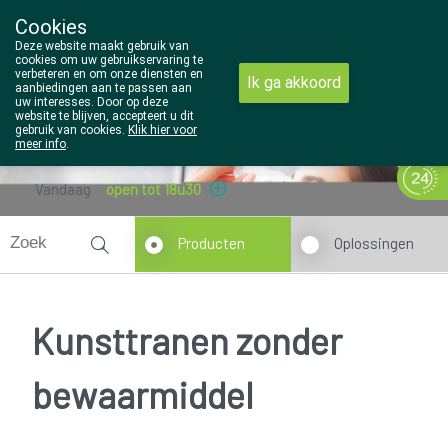
Cookies
Wezel Pharma
Deze website maakt gebruik van
014/810298
cookies om uw gebruikservaring te
verbeteren en om onze diensten en
Ik ga akkoord
aanbiedingen aan te passen aan
uw interesses. Door op deze
website te blijven, accepteert u dit
gebruik van cookies.
Klik hier voor
meer info
.
Vandaag
open tot 18u30
Producten
Oplossingen
Kunsttranen zonder
bewaarmiddel