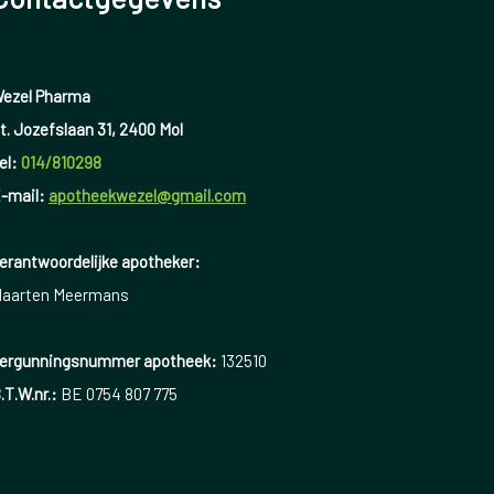
ezel Pharma
t. Jozefslaan 31, 2400 Mol
el:
014/810298
-mail:
apotheekwezel@gmail.com
erantwoordelijke apotheker:
aarten Meermans
ergunningsnummer apotheek:
132510
.T.W.nr.:
BE 0754 807 775