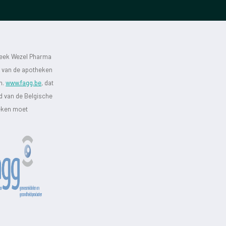
heek Wezel Pharma
st van de apotheken
jn.
www.fagg.be
, dat
id van de Belgische
heken moet