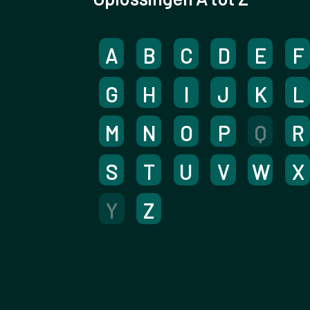
A
B
C
D
E
F
G
H
I
J
K
L
M
N
O
P
Q
R
S
T
U
V
W
X
Y
Z