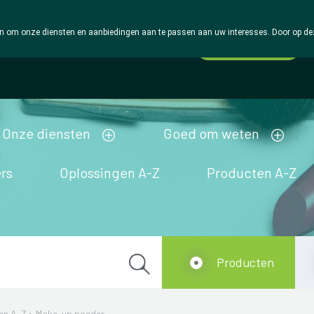
 om onze diensten en aanbiedingen aan te passen aan uw interesses. Door op deze w
Wachtdienst
Vandaag
open tot 18u30
Onze diensten
Goed om weten
rs
Oplossingen A-Z
Producten A-Z
Producten
en A-Z
>
Make-up poeder