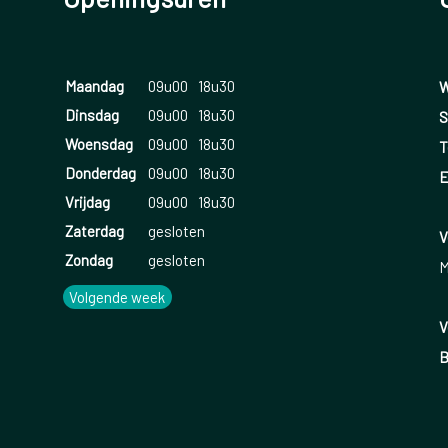
Maandag
09u00
18u30
W
Dinsdag
09u00
18u30
S
Woensdag
09u00
18u30
T
Donderdag
09u00
18u30
E
Vrijdag
09u00
18u30
Zaterdag
gesloten
V
Zondag
gesloten
M
Volgende week
V
B