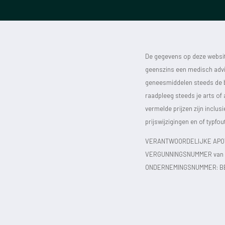
De gegevens op deze website
geenszins een medisch advie
geneesmiddelen steeds de bijs
raadpleeg steeds je arts of
vermelde prijzen zijn inclu
prijswijzigingen en of typfou
VERANTWOORDELIJKE APOT
VERGUNNINGSNUMMER van d
ONDERNEMINGSNUMMER:
B