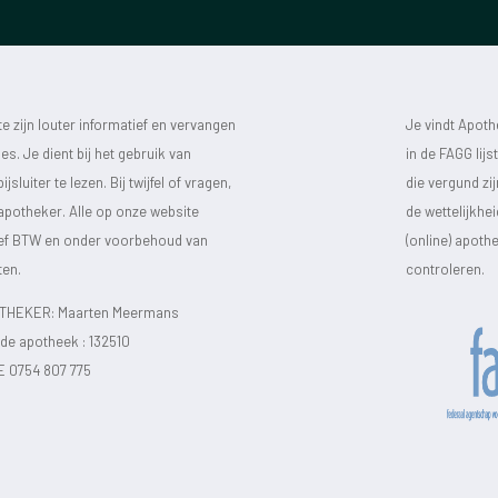
 zijn louter informatief en vervangen
Je vindt Apot
s. Je dient bij het gebruik van
in de FAGG lij
luiter te lezen. Bij twijfel of vragen,
die vergund zi
 apotheker. Alle op onze website
de wettelijkhe
sief BTW en onder voorbehoud van
(online) apot
ten.
controleren.
HEKER: Maarten Meermans
e apotheek :
132510
E 0754 807 775