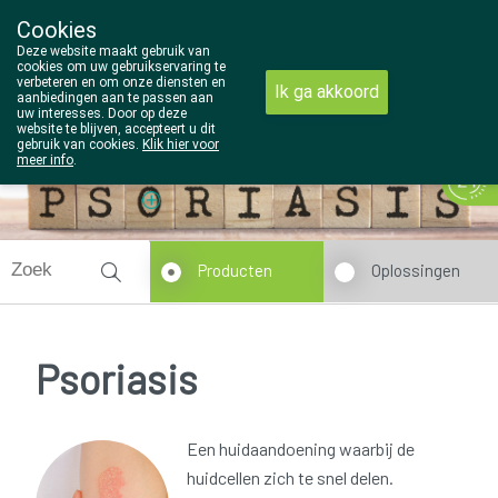
Cookies
Wezel Pharma
Deze website maakt gebruik van
014/810298
cookies om uw gebruikservaring te
verbeteren en om onze diensten en
Ik ga akkoord
aanbiedingen aan te passen aan
uw interesses. Door op deze
website te blijven, accepteert u dit
gebruik van cookies.
Klik hier voor
meer info
.
Vandaag
Nu
gesloten
Producten
Oplossingen
Psoriasis
Een huidaandoening waarbij de
huidcellen zich te snel delen.