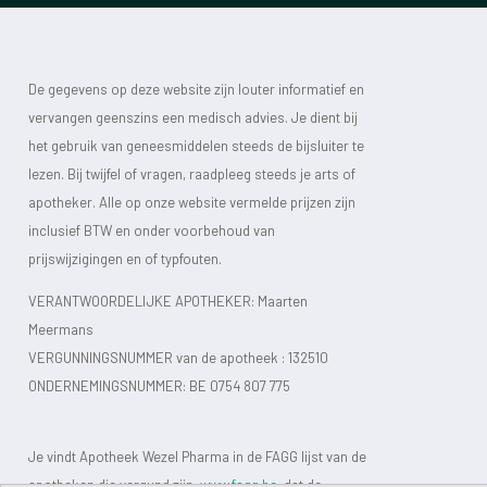
De gegevens op deze website zijn louter informatief en
vervangen geenszins een medisch advies. Je dient bij
het gebruik van geneesmiddelen steeds de bijsluiter te
lezen. Bij twijfel of vragen, raadpleeg steeds je arts of
apotheker. Alle op onze website vermelde prijzen zijn
inclusief BTW en onder voorbehoud van
prijswijzigingen en of typfouten.
VERANTWOORDELIJKE APOTHEKER: Maarten
Meermans
VERGUNNINGSNUMMER van de apotheek :
132510
ONDERNEMINGSNUMMER:
BE 0754 807 775
Je vindt Apotheek Wezel Pharma in de FAGG lijst van de
apotheken die vergund zijn.
www.fagg.be
, dat de