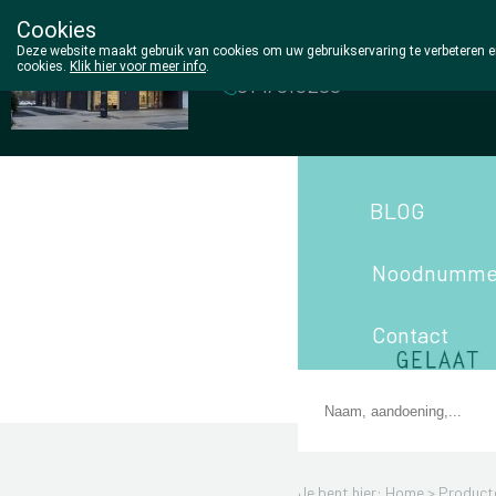
Cookies
Wezel Pharma
Deze website maakt gebruik van cookies om uw gebruikservaring te verbeteren en
cookies.
Klik hier voor meer info
.
014/810298
BLOG
Noodnumme
Contact
Je bent hier: Home >
Product