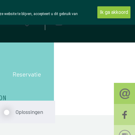
Ik ga akkoord
ebsite te blijven, accepteert u dit gebruik van
Aanmelden
Reservatie
Oplossingen