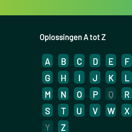
Oplossingen A tot Z
A
B
C
D
E
F
G
H
I
J
K
L
M
N
O
P
Q
R
S
T
U
V
W
X
Y
Z