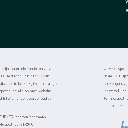
V
B
 zijn louter informatief en vervangen
Je vindt Apot
s. Je dient bij het gebruik van
in de FAGG lij
luiter te lezen. Bij twijfel of vragen,
die vergund zi
 apotheker. Alle op onze website
de wettelijkhe
sief BTW en onder voorbehoud van
(online) apot
ten.
controleren.
HEKER: Maarten Meermans
e apotheek :
132510