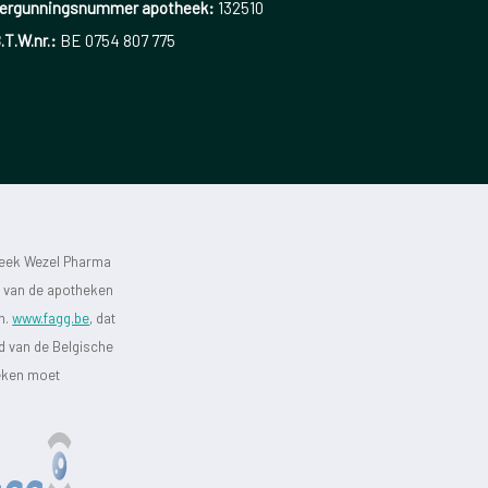
ergunningsnummer apotheek:
132510
.T.W.nr.:
BE 0754 807 775
heek Wezel Pharma
st van de apotheken
jn.
www.fagg.be
, dat
id van de Belgische
heken moet