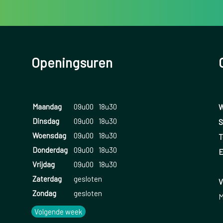
Openingsuren
Maandag
09u00
18u30
W
Dinsdag
09u00
18u30
S
Woensdag
09u00
18u30
T
Donderdag
09u00
18u30
E
Vrijdag
09u00
18u30
Zaterdag
gesloten
V
Zondag
gesloten
M
Volgende week