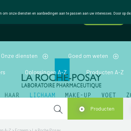
 om onze diensten en aanbiedingen aan te passen aan uw interesses. Door op deze w
Wachtdienst
Vandaag
Nu
gesloten
Onze diensten
Goed om weten
rs
Oplossingen A-Z
Producten A-Z
Producten
en A-Z
>
Eczeem
>
La Roche Posay