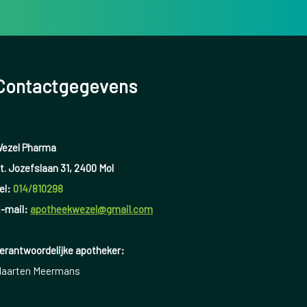
Contactgegevens
ezel Pharma
t. Jozefslaan 31, 2400 Mol
el:
014/810298
-mail:
apotheekwezel@gmail.com
erantwoordelijke apotheker:
aarten Meermans