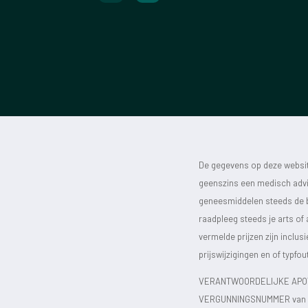
De gegevens op deze website
geenszins een medisch advie
geneesmiddelen steeds de bijs
raadpleeg steeds je arts of
vermelde prijzen zijn inclu
prijswijzigingen en of typfou
VERANTWOORDELIJKE APOT
VERGUNNINGSNUMMER van d