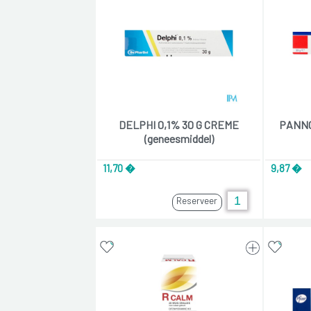
DELPHI 0,1% 30 G CREME
PANNO
(geneesmiddel)
11,70 �
9,87 �
Reserveer