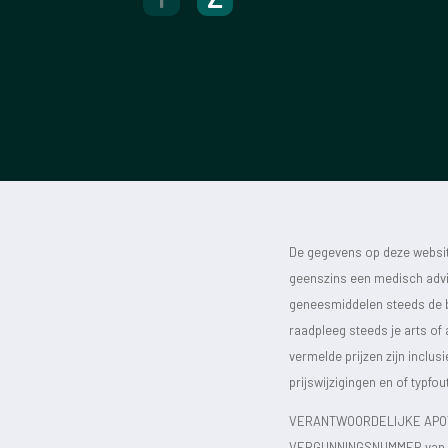
De gegevens op deze website
geenszins een medisch advie
geneesmiddelen steeds de bijs
raadpleeg steeds je arts of
vermelde prijzen zijn inclu
prijswijzigingen en of typfou
VERANTWOORDELIJKE APOT
VERGUNNINGSNUMMER van d