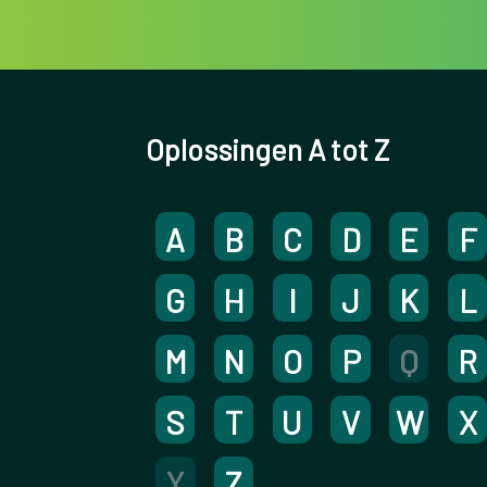
Oplossingen A tot Z
A
B
C
D
E
F
G
H
I
J
K
L
M
N
O
P
Q
R
S
T
U
V
W
X
Y
Z