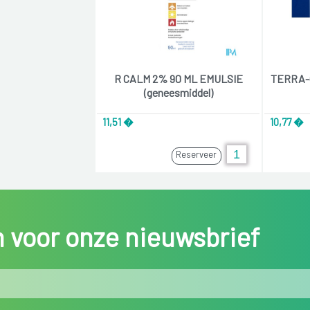
R CALM 2% 90 ML EMULSIE
TERRA-C
(geneesmiddel)
11,51 �
10,77 �
Reserveer
in voor onze nieuwsbrief