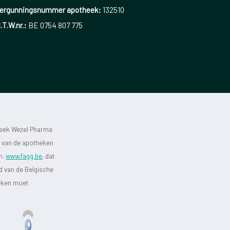
ergunningsnummer apotheek:
132510
.T.W.nr.:
BE 0754 807 775
heek Wezel Pharma
st van de apotheken
jn.
www.fagg.be
, dat
id van de Belgische
heken moet