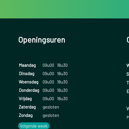
Openingsuren
Maandag
09u00
18u30
W
Dinsdag
09u00
18u30
S
Woensdag
09u00
18u30
T
Donderdag
09u00
18u30
E
Vrijdag
09u00
18u30
Zaterdag
gesloten
V
Zondag
gesloten
M
Volgende week