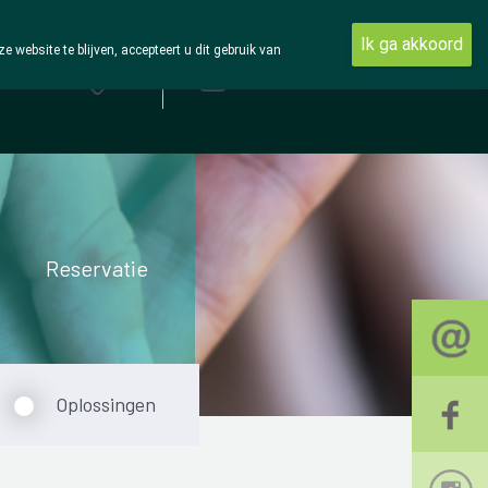
Ik ga akkoord
ebsite te blijven, accepteert u dit gebruik van
Aanmelden
Reservatie
Oplossingen