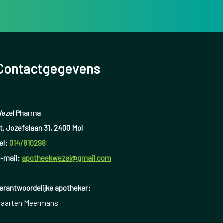
Contactgegevens
ezel Pharma
t. Jozefslaan 31, 2400 Mol
el:
014/810298
-mail:
apotheekwezel@gmail.com
erantwoordelijke apotheker:
aarten Meermans