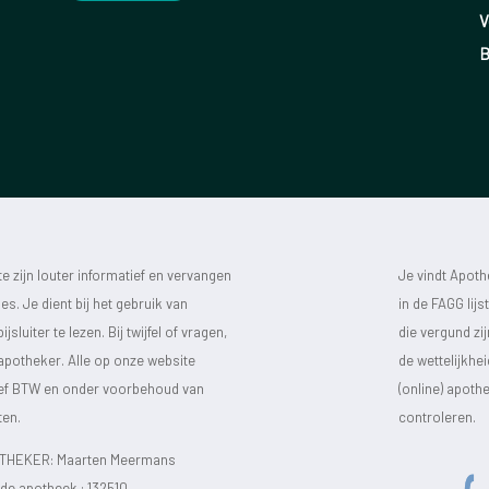
V
B
 zijn louter informatief en vervangen
Je vindt Apot
s. Je dient bij het gebruik van
in de FAGG lij
luiter te lezen. Bij twijfel of vragen,
die vergund zi
 apotheker. Alle op onze website
de wettelijkhe
sief BTW en onder voorbehoud van
(online) apot
ten.
controleren.
HEKER: Maarten Meermans
e apotheek :
132510