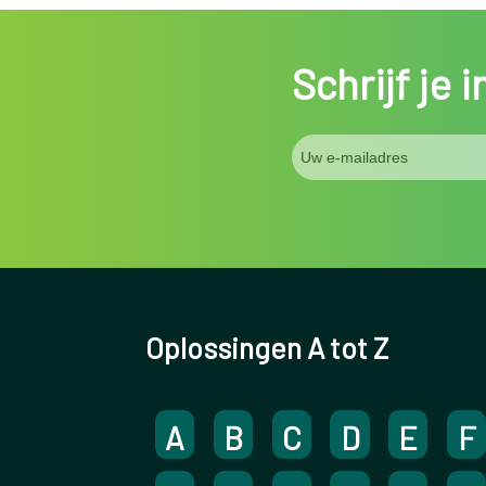
Schrijf je 
Oplossingen A tot Z
A
B
C
D
E
F