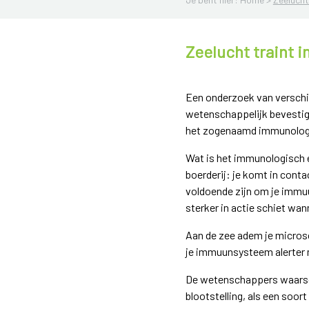
Zeelucht traint
Een onderzoek van verschil
wetenschappelijk bevestig
het zogenaamd immunologi
Wat is het immunologisch ef
boerderij: je komt in conta
voldoende zijn om je immu
sterker in actie schiet wan
Aan de zee adem je microsc
je immuunsysteem alerter 
De wetenschappers waarschu
blootstelling, als een soo