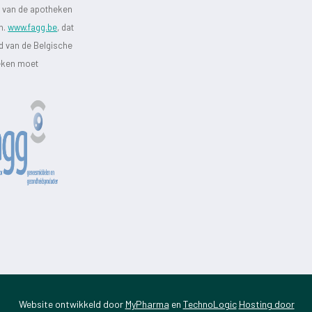
st van de apotheken
jn.
www.fagg.be
, dat
id van de Belgische
heken moet
Website ontwikkeld door
MyPharma
en
TechnoLogic
Hosting door