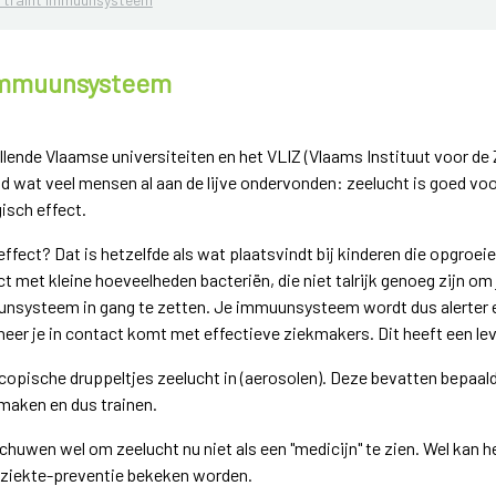
 immuunsysteem
lende Vlaamse universiteiten en het VLIZ (Vlaams Instituut voor de 
d wat veel mensen al aan de lijve ondervonden: zeelucht is goed v
sch effect.
fect? Dat is hetzelfde als wat plaatsvindt bij kinderen die opgroei
ct met kleine hoeveelheden bacteriën, die niet talrijk genoeg zijn om
unsysteem in gang te zetten. Je immuunsysteem wordt dus alerter e
neer je in contact komt met effectieve ziekmakers. Dit heeft een le
opische druppeltjes zeelucht in (aerosolen). Deze bevatten bepaal
maken en dus trainen.
wen wel om zeelucht nu niet als een "medicijn" te zien. Wel kan h
rt ziekte-preventie bekeken worden.