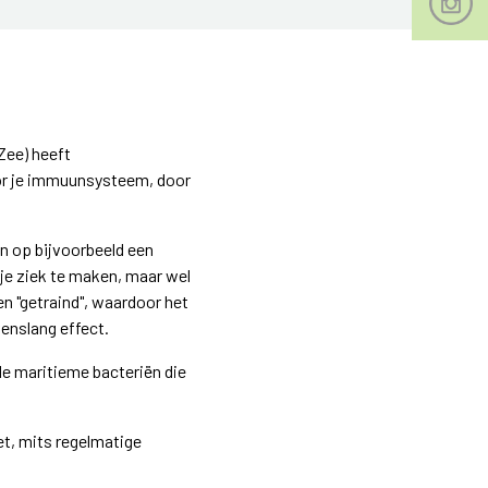
Zee) heeft
oor je immuunsysteem, door
en op bijvoorbeeld een
 je ziek te maken, maar wel
n "getraind", waardoor het
venslang effect.
de maritieme bacteriën die
et, mits regelmatige