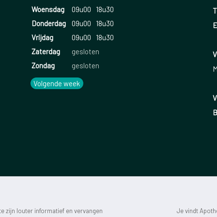
Woensdag
09u00
18u30
T
Donderdag
09u00
18u30
E
Vrijdag
09u00
18u30
Zaterdag
gesloten
V
Zondag
gesloten
M
Volgende week
V
B
 zijn louter informatief en vervangen
Je vindt Apot