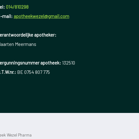
el:
014/810298
-mail:
apotheekwezel@gmail.com
erantwoordelijke apotheker:
aarten Meermans
ergunningsnummer apotheek:
132510
.T.W.nr.:
BE 0754 807 775
heek Wezel Pharma