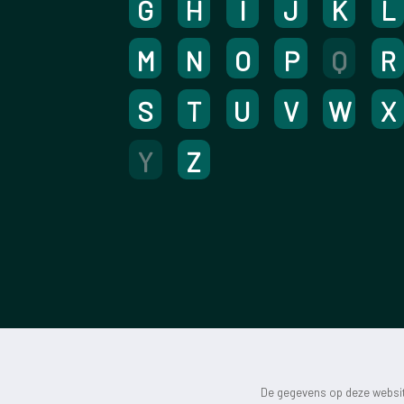
G
H
I
J
K
L
M
N
O
P
Q
R
S
T
U
V
W
X
Y
Z
De gegevens op deze website