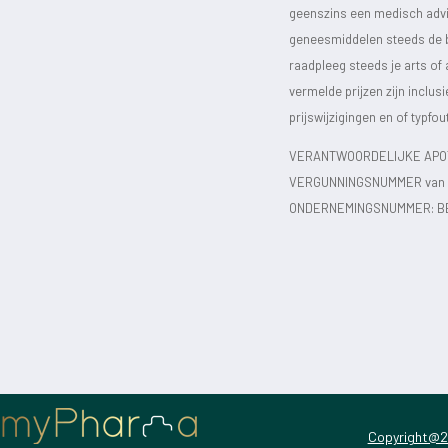
geenszins een medisch advie
geneesmiddelen steeds de bijs
raadpleeg steeds je arts of
vermelde prijzen zijn inclu
prijswijzigingen en of typfou
VERANTWOORDELIJKE APOT
VERGUNNINGSNUMMER van d
ONDERNEMINGSNUMMER:
B
Copyright@2