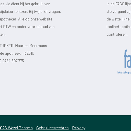
s. Je dient bij het gebruik van
in de FAGG lij
luiter te lezen. Bij twijfel of vragen,
die vergund zi
 apotheker. Alle op onze website
de wettelijkhe
sief BTW en onder voorbehoud van
(online) apot
ten.
controleren.
HEKER: Maarten Meermans
e apotheek :
132510
E 0754 807 775
026 Wezel Pharma
-
Gebruikersrechten
-
Privacy