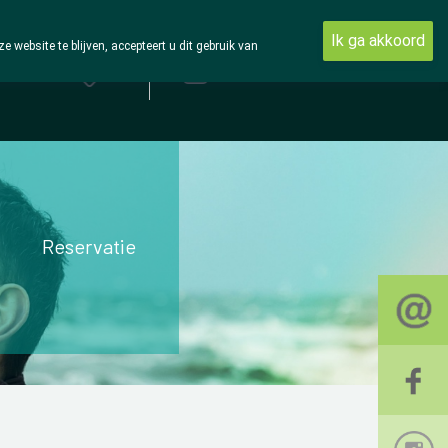
Ik ga akkoord
ebsite te blijven, accepteert u dit gebruik van
Aanmelden
Reservatie