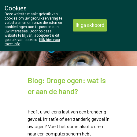
Cookies
Wezel Pharma
Deze website maakt gebruik van
014/810298
cookies om uw gebruikservaring te
verbeteren en om onze diensten en
Ik ga akkoord
aanbiedingen aan te passen aan
uw interesses. Door op deze
website te blijven, accepteert u dit
gebruik van cookies.
Klik hier voor
meer info
.
Vandaag
open tot 18u30
Blog: Droge ogen: wat is
er aan de hand?
Heeft u wel eens last van een branderig
gevoel, irritatie of een zanderig gevoel in
uw ogen? Voelt het soms alsof u uren
naar een computerscherm hebt