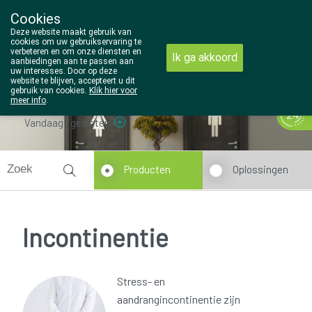
Cookies
Wezel Pharma
Deze website maakt gebruik van
014/810298
cookies om uw gebruikservaring te
verbeteren en om onze diensten en
Ik ga akkoord
aanbiedingen aan te passen aan
uw interesses. Door op deze
website te blijven, accepteert u dit
gebruik van cookies.
Klik hier voor
meer info
.
Vandaag
gesloten
Producten
Oplossingen
Incontinentie
Stress- en
aandrangincontinentie zijn