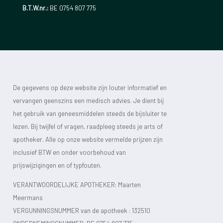
B.T.W.nr.:
BE 0754 807 775
De gegevens op deze website zijn louter informatief en
vervangen geenszins een medisch advies. Je dient bij
het gebruik van geneesmiddelen steeds de bijsluiter te
lezen. Bij twijfel of vragen, raadpleeg steeds je arts of
apotheker. Alle op onze website vermelde prijzen zijn
inclusief BTW en onder voorbehoud van
prijswijzigingen en of typfouten.
VERANTWOORDELIJKE APOTHEKER: Maarten
Meermans
VERGUNNINGSNUMMER van de apotheek :
132510