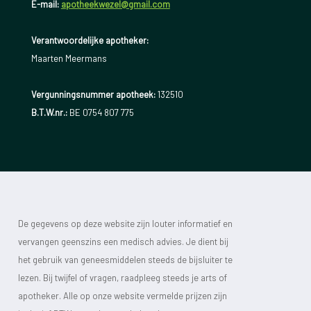
E-mail:
apotheekwezel@gmail.com
Verantwoordelijke apotheker:
Maarten Meermans
Vergunningsnummer apotheek:
132510
B.T.W.nr.:
BE 0754 807 775
De gegevens op deze website zijn louter informatief en
vervangen geenszins een medisch advies. Je dient bij
het gebruik van geneesmiddelen steeds de bijsluiter te
lezen. Bij twijfel of vragen, raadpleeg steeds je arts of
apotheker. Alle op onze website vermelde prijzen zijn