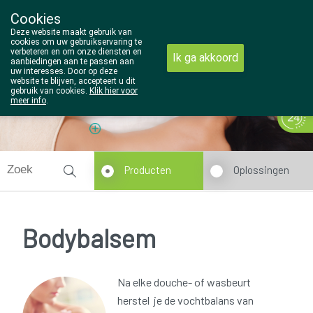
Cookies
Wezel Pharma
Deze website maakt gebruik van
014/810298
cookies om uw gebruikservaring te
verbeteren en om onze diensten en
Ik ga akkoord
aanbiedingen aan te passen aan
uw interesses. Door op deze
website te blijven, accepteert u dit
gebruik van cookies.
Klik hier voor
meer info
.
Vandaag
Nu
gesloten
Producten
Oplossingen
Bodybalsem
Na elke douche- of wasbeurt
herstel je de vochtbalans van