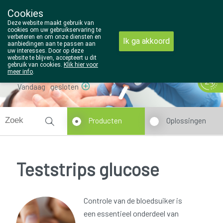
Cookies
Wezel Pharma
Deze website maakt gebruik van
014/810298
cookies om uw gebruikservaring te
verbeteren en om onze diensten en
Ik ga akkoord
aanbiedingen aan te passen aan
uw interesses. Door op deze
website te blijven, accepteert u dit
gebruik van cookies.
Klik hier voor
meer info
.
Vandaag
gesloten
Producten
Oplossingen
Teststrips glucose
Controle van de bloedsuiker is
een essentieel onderdeel van