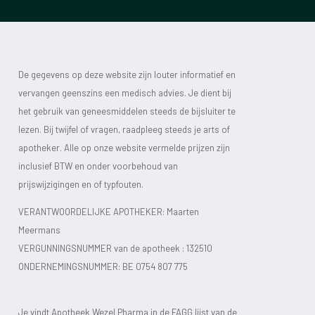
De gegevens op deze website zijn louter informatief en
vervangen geenszins een medisch advies. Je dient bij
het gebruik van geneesmiddelen steeds de bijsluiter te
lezen. Bij twijfel of vragen, raadpleeg steeds je arts of
apotheker. Alle op onze website vermelde prijzen zijn
inclusief BTW en onder voorbehoud van
prijswijzigingen en of typfouten.
VERANTWOORDELIJKE APOTHEKER: Maarten
Meermans
VERGUNNINGSNUMMER van de apotheek :
132510
ONDERNEMINGSNUMMER:
BE 0754 807 775
Je vindt Apotheek Wezel Pharma in de FAGG lijst van de